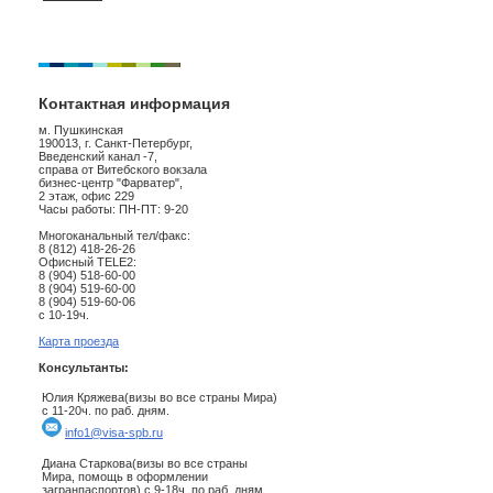
Контактная информация
м. Пушкинская
190013, г. Санкт-Петербург,
Введенский канал -7,
справа от Витебского вокзала
бизнес-центр "Фарватер",
2 этаж, офис 229
Часы работы: ПН-ПТ: 9-20
Многоканальный тел/факс:
8 (812) 418-26-26
Офисный TELE2:
8 (904) 518-60-00
8 (904) 519-60-00
8 (904) 519-60-06
с 10-19ч.
Карта проезда
Консультанты:
Юлия Кряжева(визы во все страны Мира)
с 11-20ч. по раб. дням.
info1@visa-spb.ru
Диана Старкова(визы во все страны
Мира, помощь в оформлении
загранпаспортов) с 9-18ч. по раб. дням.