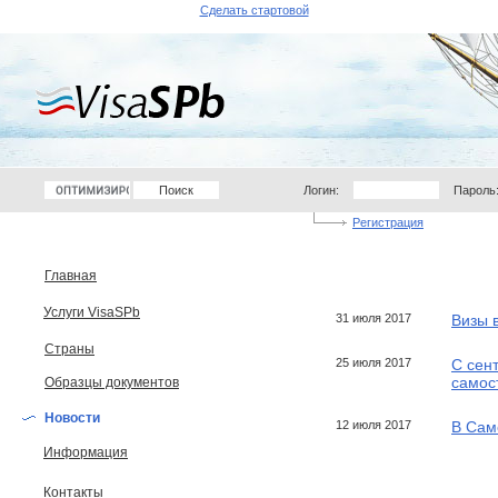
Сделать стартовой
Логин:
Пароль
Регистрация
Главная
Услуги VisaSPb
31 июля 2017
Визы 
Страны
25 июля 2017
С сент
самос
Образцы документов
Новости
12 июля 2017
В Сам
Информация
Контакты