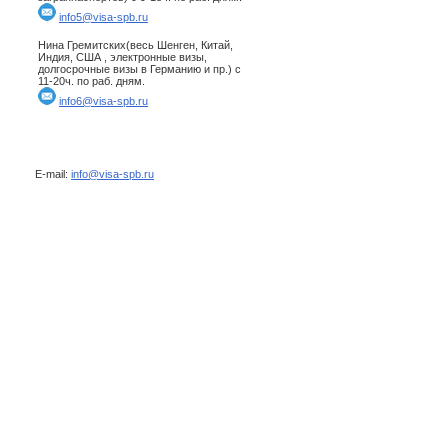
info5@visa-spb.ru
Нина Гремитских(весь Шенген, Китай,
Индия, США , электронные визы,
долгосрочные визы в Германию и пр.) с
11-20ч. по раб. дням.
info6@visa-spb.ru
E-mail:
info@visa-spb.ru