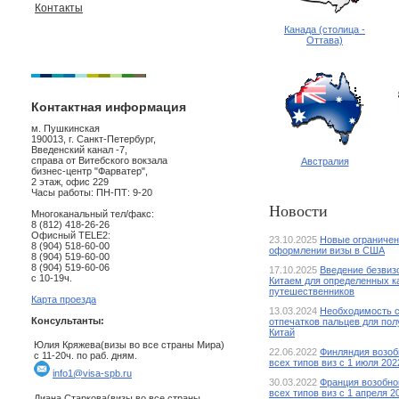
Контакты
Канада (столица -
Оттава)
Контактная информация
м. Пушкинская
190013, г. Санкт-Петербург,
Введенский канал -7,
справа от Витебского вокзала
Австралия
бизнес-центр "Фарватер",
2 этаж, офис 229
Часы работы: ПН-ПТ: 9-20
Новости
Многоканальный тел/факс:
8 (812) 418-26-26
Офисный TELE2:
23.10.2025
Новые ограничен
8 (904) 518-60-00
оформлении визы в США
8 (904) 519-60-00
8 (904) 519-60-06
17.10.2025
Введение безвиз
с 10-19ч.
Китаем для определенных к
путешественников
Карта проезда
13.03.2024
Необходимость 
Консультанты:
отпечатков пальцев для пол
Китай
Юлия Кряжева(визы во все страны Мира)
22.06.2022
Финляндия возоб
с 11-20ч. по раб. дням.
всех типов виз с 1 июля 2022
info1@visa-spb.ru
30.03.2022
Франция возобно
всех типов виз с 1 апреля 20
Диана Старкова(визы во все страны