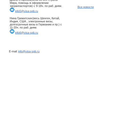
Мира, помощь в оформлении
загранпаспортов) с 9-18ч. по раб. дням.
Все новости
info5@visa-spb.ru
Нина Гремитских(весь Шенген, Китай,
Индия, США , электронные визы,
долгосрочные визы в Германию и пр.) с
11-20ч. по раб. дням.
info6@visa-spb.ru
E-mail:
info@visa-spb.ru