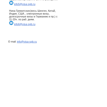
info5@visa-spb.ru
Нина Гремитских(весь Шенген, Китай,
Индия, США , электронные визы,
долгосрочные визы в Германию и пр.) с
11-20ч. по раб. дням.
info6@visa-spb.ru
E-mail:
info@visa-spb.ru