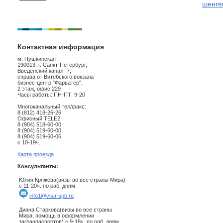
шенге
Контактная информация
м. Пушкинская
190013, г. Санкт-Петербург,
Введенский канал -7,
справа от Витебского вокзала
бизнес-центр "Фарватер",
2 этаж, офис 229
Часы работы: ПН-ПТ: 9-20
Многоканальный тел/факс:
8 (812) 418-26-26
Офисный TELE2:
8 (904) 518-60-00
8 (904) 519-60-00
8 (904) 519-60-06
с 10-19ч.
Карта проезда
Консультанты:
Юлия Кряжева(визы во все страны Мира)
с 11-20ч. по раб. дням.
info1@visa-spb.ru
Диана Старкова(визы во все страны
Мира, помощь в оформлении
загранпаспортов) с 9-18ч. по раб. дням.