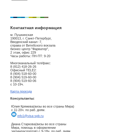
Контактная информация
м. Пушкинская
190013, г. Санкт-Петербург,
Введенский канал -7,
справа от Витебского вокзала
бизнес-центр "Фарватер",
2 этаж, офис 229
Часы работы: ПН-ПТ: 9-20
Многоканальный тел/факс:
8 (812) 418-26-26
Офисный TELE2:
8 (904) 518-60-00
8 (904) 519-60-00
8 (904) 519-60-06
с 10-19ч.
Карта проезда
Консультанты:
Юлия Кряжева(визы во все страны Мира)
с 11-20ч. по раб. дням.
info1@visa-spb.ru
Диана Старкова(визы во все страны
Мира, помощь в оформлении
загранпаспортов) с 9-18ч. по раб. дням.