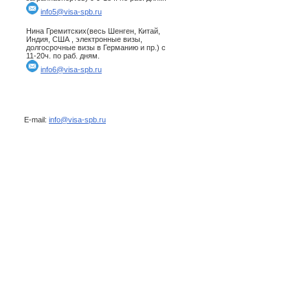
info5@visa-spb.ru
Нина Гремитских(весь Шенген, Китай,
Индия, США , электронные визы,
долгосрочные визы в Германию и пр.) с
11-20ч. по раб. дням.
info6@visa-spb.ru
E-mail:
info@visa-spb.ru