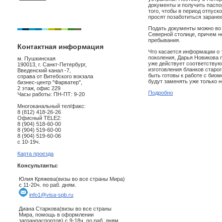
документы и получить паспо
того, чтобы в период отпуск
просят позаботиться заранее
Подать документы можно во 
Северной столице, причем не
пребывания.
Контактная информация
Что касается информации о 
поколения, Дарья Новикова п
м. Пушкинская
уже действует соответству
190013, г. Санкт-Петербург,
изготовления бланков старо
Введенский канал -7,
быть готовы к работе с био
справа от Витебского вокзала
будут заменять уже только 
бизнес-центр "Фарватер",
2 этаж, офис 229
Подробно
Часы работы: ПН-ПТ: 9-20
Многоканальный тел/факс:
8 (812) 418-26-26
Офисный TELE2:
8 (904) 518-60-00
8 (904) 519-60-00
8 (904) 519-60-06
с 10-19ч.
Карта проезда
Консультанты:
Юлия Кряжева(визы во все страны Мира)
с 11-20ч. по раб. дням.
info1@visa-spb.ru
Диана Старкова(визы во все страны
Мира, помощь в оформлении
загранпаспортов) с 9-18ч. по раб. дням.