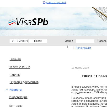
Сделать стартовой
Логин:
Пароль
Регистрация
Главная
Услуги VisaSPb
17 марта 2009
Страны
УФМС: Новый 
Образцы документов
В пресс-службе УФМС по Пе
Новости
запретом на оформление заг
сотрудничестве с ГУП «Горо
Информация
По словам пресс-секретаря 
готовится к введению на те
заграничного паспорта, кот
Контакты
устранены. Поэтому в Петер