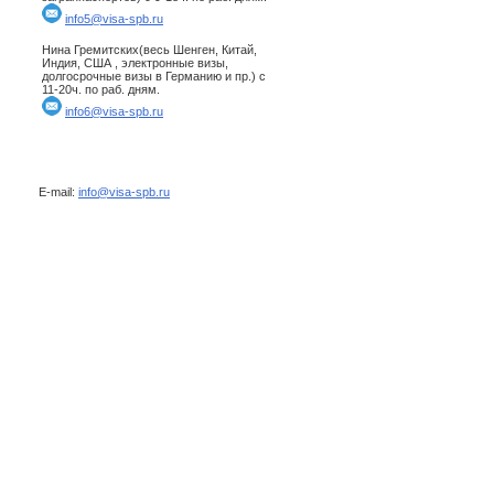
info5@visa-spb.ru
Нина Гремитских(весь Шенген, Китай,
Индия, США , электронные визы,
долгосрочные визы в Германию и пр.) с
11-20ч. по раб. дням.
info6@visa-spb.ru
E-mail:
info@visa-spb.ru