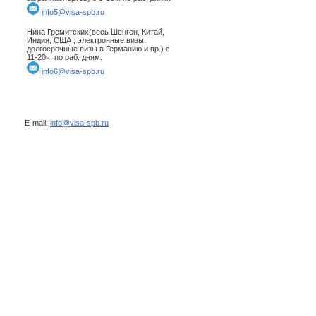
info5@visa-spb.ru
Нина Гремитских(весь Шенген, Китай,
Индия, США , электронные визы,
долгосрочные визы в Германию и пр.) с
11-20ч. по раб. дням.
info6@visa-spb.ru
E-mail:
info@visa-spb.ru