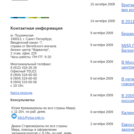
15 октября 2009
Брита
виз р
14 октября 2009
В 201
Контактная информация
9 октября 2009
Брази
м. Пушкинская
190013, г. Санкт-Петербург,
Введенский канал -7,
9 октября 2009
МИД Ла
справа от Витебского вокзала
бизнес-центр "Фарватер",
Белор
2 этаж, офис 229
Часы работы: ПН-ПТ: 9-20
9 октября 2009
В Мос
Многоканальный тел/факс:
центр
8 (812) 418-26-26
Офисный TELE2:
8 (904) 518-60-00
8 (904) 519-60-00
8 октября 2009
В пет
8 (904) 519-60-06
говор
с 10-19ч.
Карта проезда
8 октября 2009
В 200
Консультанты:
росси
Юлия Кряжева(визы во все страны Мира)
с 11-20ч. по раб. дням.
6 октября 2009
Калини
info1@visa-spb.ru
2 октября 2009
Еврос
Диана Старкова(визы во все страны
захоч
Мира, помощь в оформлении
загранпаспортов) с 9-18ч. по раб. дням.