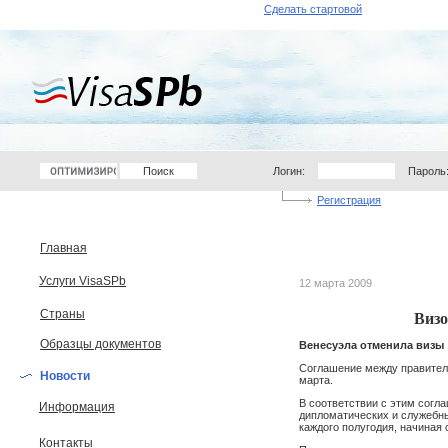
Сделать стартовой
Логин:
Пароль
Регистрация
Главная
Услуги VisaSPb
12 марта 2009
Страны
Визо
Образцы документов
Венесуэла отменила визы
Соглашение между правитель
Новости
марта.
В соответствии с этим сог
Информация
дипломатических и служебны
каждого полугодия, начиная 
Контакты