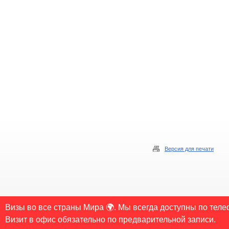
Версия для печати
© 2006-2026 Copyrights «Visa-Spb.ru» Все права защищены. Свободное некоммерческое
Визы во все страны Мира 🌍. Мы всегда доступны по теле
обязательной для каждого взятого текста. Во всех остальных случаях требуется пи
Визит в офис обязательно по предварительной записи.