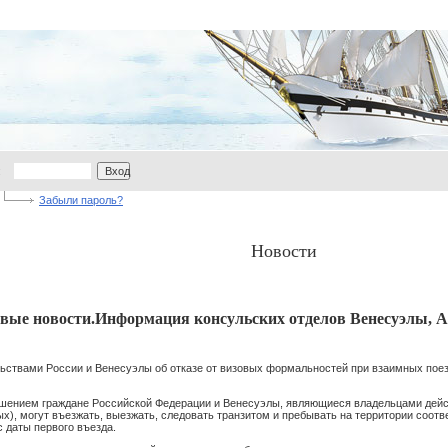
:
Вход
Забыли пароль?
Новости
вые новости.Информация консульских отделов Венесуэлы, 
ствами России и Венесуэлы об отказе от визовых формальностей при взаимных поезд
лашением граждане Российской Федерации и Венесуэлы, являющиеся владельцами дей
х), могут въезжать, выезжать, следовать транзитом и пребывать на территории соотв
с даты первого въезда.