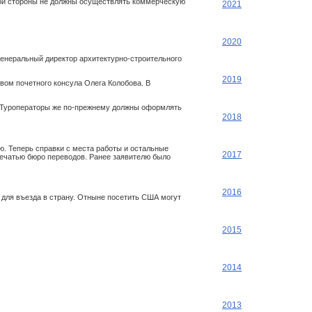
угой стороны не должны осуществлять коммерческую
2021
2020
генеральный директор архитектурно-строительного
2019
вом почетного консула Олега Колобова. В
о. Туроператоры же по-прежнему должны оформлять
2018
. Теперь справки с места работы и остальные
2017
печатью бюро переводов. Ранее заявителю было
2016
 для въезда в страну. Отныне посетить США могут
2015
2014
2013