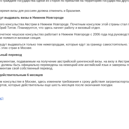
то граждане государства одной из сторон по прибытии на территорию государства др
время визы для россиян должна отменить и Бразилия.
дут выдавать визы в Нижнем Новгороде
ого консульства Австрии в Нижнем Новгороде. Почетным консулом этой страны стал 
ий Титов. Планируется, что здесь начнет работу и визовый отдел.
очетное чешское консульство работает в Нижнем Новгороде с 2006 года под руководст
е появится визовая секция.
будут выдаваться только тем нижегородцам, которые едут за границу самостоятельн
 этих стран в Москве.
ьный перевод
кументам, подаваемым на получение австрийской шенгенской визы. на визу в Австрию
 должны быть официально переведены на немецкий или английский язык и заверены 
ументам свой собственный перевод.
 действительным 6 месяцев
м консульстве в Москве, здесь изменили требования к сроку действия загранпаспорта
ортов, которые действительны еще шесть месяцев после окончания поездки.
ас)