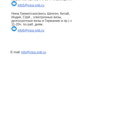
info5@visa-spb.ru
Нина Гремитских(весь Шенген, Китай,
Индия, США , электронные визы,
долгосрочные визы в Германию и пр.) с
11-20ч. по раб. дням.
info6@visa-spb.ru
E-mail:
info@visa-spb.ru