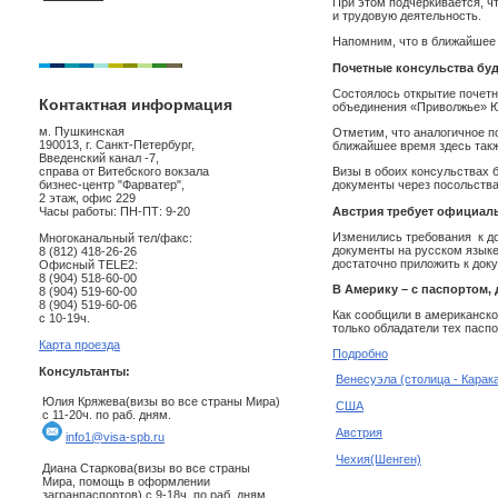
При этом подчеркивается, ч
и трудовую деятельность.
Напомним, что в ближайшее 
Почетные консульства бу
Состоялось открытие почетн
Контактная информация
объединения «Приволжье» Юр
м. Пушкинская
Отметим, что аналогичное п
190013, г. Санкт-Петербург,
ближайшее время здесь такж
Введенский канал -7,
справа от Витебского вокзала
Визы в обоих консульствах 
бизнес-центр "Фарватер",
документы через посольства
2 этаж, офис 229
Часы работы: ПН-ПТ: 9-20
Австрия требует официал
Изменились требования к до
Многоканальный тел/факс:
документы на русском языке
8 (812) 418-26-26
достаточно приложить к док
Офисный TELE2:
8 (904) 518-60-00
В Америку – с паспортом,
8 (904) 519-60-00
8 (904) 519-60-06
Как сообщили в американско
с 10-19ч.
только обладатели тех пасп
Карта проезда
Подробно
Консультанты:
Венесуэла (столица - Карак
Юлия Кряжева(визы во все страны Мира)
США
с 11-20ч. по раб. дням.
Австрия
info1@visa-spb.ru
Чехия(Шенген)
Диана Старкова(визы во все страны
Мира, помощь в оформлении
загранпаспортов) с 9-18ч. по раб. дням.