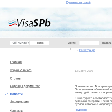
Сделать стартовой
Логин:
Пароль
Регистрация
Главная
Услуги VisaSPb
13 марта 2009
Страны
Образцы документов
Правительство Болгарии пр
Официальных объявлений на 
начнут действовать с апреля,
Новости
Юные туристы составляют зн
детскими лагерями. Таким об
Информация
рублей, которые с индивиду
Подробно
Контакты