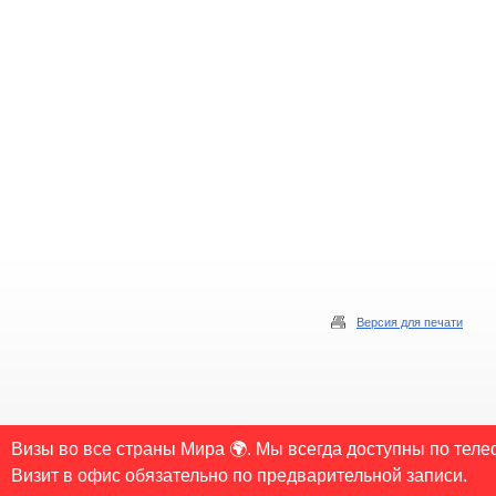
Версия для печати
© 2006-2026 Copyrights «Visa-Spb.ru» Все права защищены. Свободное некоммерческое
Визы во все страны Мира 🌍. Мы всегда доступны по теле
обязательной для каждого взятого текста. Во всех остальных случаях требуется пи
Визит в офис обязательно по предварительной записи.