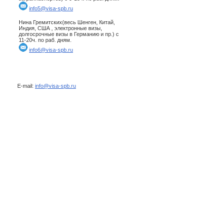
info5@visa-spb.ru
Нина Гремитских(весь Шенген, Китай,
Индия, США , электронные визы,
долгосрочные визы в Германию и пр.) с
11-20ч. по раб. дням.
info6@visa-spb.ru
E-mail:
info@visa-spb.ru