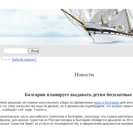
:
Вход
Забыли пароль?
Новости
Болгария планирует выдавать детям бесплатные
иняло решение об отмене консульского сбора за оформление
визы в Болгарию
для росс
эту тему консульство еще не делало, но в дипмиссии подтвердили, что вопрос практ
 сообщает соб. корр. Travel.ru.
ачительную часть российского турпотока в Болгарию, поскольку эта страна располаг
разом, для многих туристов из России поездка в Болгарию обойдется дешевле на 35 ев
альных туристов берет за услуги по посредничеству в оформлении документов визовый