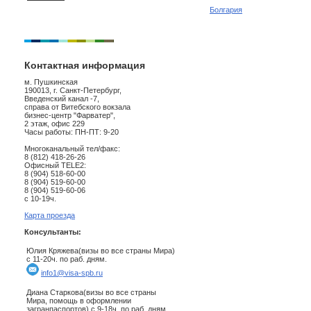
Болгария
Контактная информация
м. Пушкинская
190013, г. Санкт-Петербург,
Введенский канал -7,
справа от Витебского вокзала
бизнес-центр "Фарватер",
2 этаж, офис 229
Часы работы: ПН-ПТ: 9-20
Многоканальный тел/факс:
8 (812) 418-26-26
Офисный TELE2:
8 (904) 518-60-00
8 (904) 519-60-00
8 (904) 519-60-06
с 10-19ч.
Карта проезда
Консультанты:
Юлия Кряжева(визы во все страны Мира)
с 11-20ч. по раб. дням.
info1@visa-spb.ru
Диана Старкова(визы во все страны
Мира, помощь в оформлении
загранпаспортов) с 9-18ч. по раб. дням.