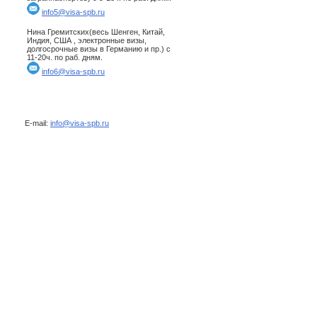
info5@visa-spb.ru
Нина Гремитских(весь Шенген, Китай,
Индия, США , электронные визы,
долгосрочные визы в Германию и пр.) с
11-20ч. по раб. дням.
info6@visa-spb.ru
E-mail:
info@visa-spb.ru