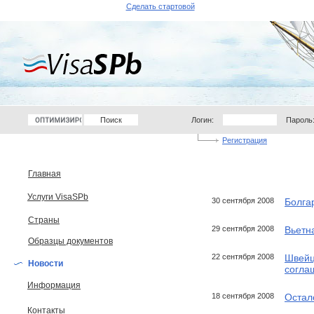
Сделать стартовой
Логин:
Пароль
Регистрация
Главная
Услуги VisaSPb
30 сентября 2008
Болга
Страны
29 сентября 2008
Вьетн
Образцы документов
22 сентября 2008
Швейц
Новости
согла
Информация
18 сентября 2008
Остал
Контакты