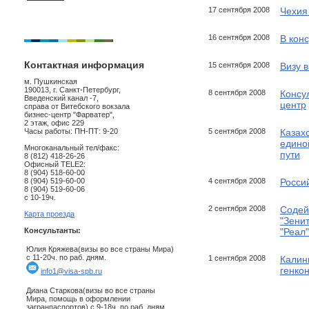
17 сентября 2008
Чехия
16 сентября 2008
В кон
Контактная информация
15 сентября 2008
Визу в
м. Пушкинская
190013, г. Санкт-Петербург,
8 сентября 2008
Консу
Введенский канал -7,
центр
справа от Витебского вокзала
бизнес-центр "Фарватер",
2 этаж, офис 229
Часы работы: ПН-ПТ: 9-20
5 сентября 2008
Казах
едино
Многоканальный тел/факс:
пути
8 (812) 418-26-26
Офисный TELE2:
8 (904) 518-60-00
8 (904) 519-60-00
4 сентября 2008
Росси
8 (904) 519-60-06
с 10-19ч.
2 сентября 2008
Содей
Карта проезда
"Зенит
Консультанты:
"Реал"
Юлия Кряжева(визы во все страны Мира)
с 11-20ч. по раб. дням.
1 сентября 2008
Калин
генко
info1@visa-spb.ru
Диана Старкова(визы во все страны
Мира, помощь в оформлении
загранпаспортов) с 9-18ч. по раб. дням.