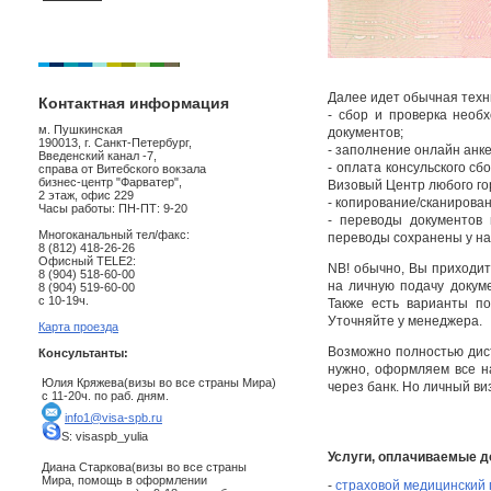
Далее идет обычная техн
Контактная информация
- сбор и проверка необ
м. Пушкинская
документов;
190013, г. Санкт-Петербург,
- заполнение онлайн анке
Введенский канал -7,
- оплата консульского сб
справа от Витебского вокзала
бизнес-центр "Фарватер",
Визовый Центр любого го
2 этаж, офис 229
- копирование/сканирова
Часы работы: ПН-ПТ: 9-20
- переводы документов
Многоканальный тел/факс:
переводы сохранены у на
8 (812) 418-26-26
Офисный TELE2:
NB! обычно, Вы приходит
8 (904) 518-60-00
на личную подачу докум
8 (904) 519-60-00
с 10-19ч.
Также есть варианты п
Уточняйте у менеджера.
Карта проезда
Возможно полностью дис
Консультанты:
нужно, оформляем все на
Юлия Кряжева(визы во все страны Мира)
через банк. Но личный ви
с 11-20ч. по раб. дням.
info1@visa-spb.ru
S: visaspb_yulia
Услуги, оплачиваемые д
Диана Старкова(визы во все страны
Мира, помощь в оформлении
-
страховой медицинский 