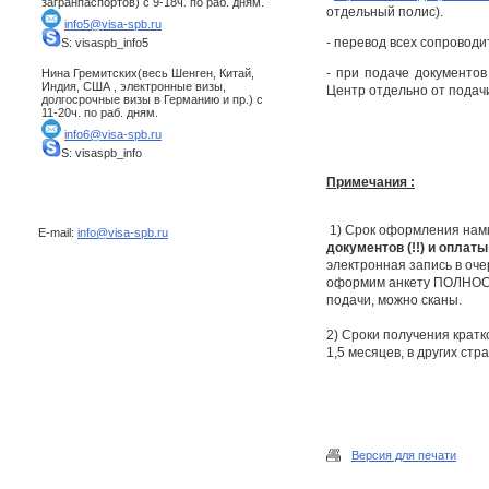
загранпаспортов) с 9-18ч. по раб. дням.
отдельный полис).
info5@visa-spb.ru
- перевод всех сопроводи
S: visaspb_info5
- при подаче документов
Нина Гремитских(весь Шенген, Китай,
Индия, США , электронные визы,
Центр отдельно от подачи
долгосрочные визы в Германию и пр.) с
11-20ч. по раб. дням.
info6@visa-spb.ru
S: visaspb_info
Примечания :
1) Срок оформления нами
E-mail:
info@visa-spb.ru
документов (!!) и оплаты
электронная запись в оче
оформим анкету ПОЛНОСТ
подачи, можно сканы.
2) Сроки получения крат
1,5 месяцев, в других стр
Версия для печати