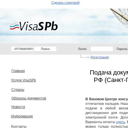
Сделать стартовой
Логин:
Пароль
Регистрация
Главная
Подача доку
РФ (Санкт-П
Услуги VisaSPb
Страны
Образцы документов
В Визовом Центре конс
отпечатков пальцев. На
Новости
подачи в любой визов
дистанционно для пода
Информация
электронной почте. Дог
Варианты оплаты
здесь
.
Контакты
можно только полностью