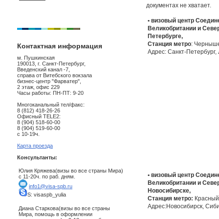
документах не хватает.
• визовый центр Соедин
Великобритании и Север
Петербурге,
Станция метро
: Черныш
Контактная информация
Адрес: Санкт-Петербург,
м. Пушкинская
190013, г. Санкт-Петербург,
Введенский канал -7,
справа от Витебского вокзала
бизнес-центр "Фарватер",
2 этаж, офис 229
Часы работы: ПН-ПТ: 9-20
Многоканальный тел/факс:
8 (812) 418-26-26
Офисный TELE2:
8 (904) 518-60-00
8 (904) 519-60-00
с 10-19ч.
Карта проезда
Консультанты:
Юлия Кряжева(визы во все страны Мира)
• визовый центр Соедин
с 11-20ч. по раб. дням.
Великобритании и Севе
info1@visa-spb.ru
Новосибирске,
S: visaspb_yulia
Станция метро:
Красный
Адрес:Новосибирск, Сиби
Диана Старкова(визы во все страны
Мира, помощь в оформлении