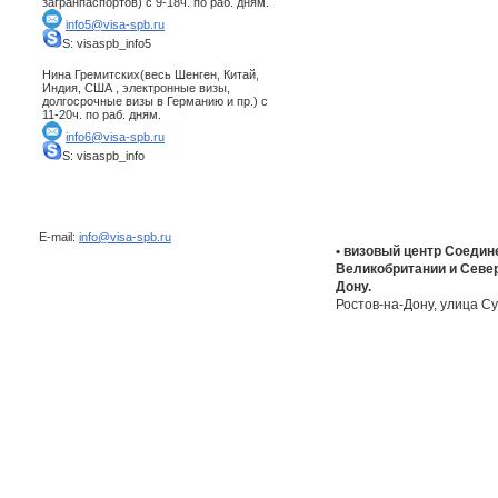
загранпаспортов) с 9-18ч. по раб. дням.
info5@visa-spb.ru
S: visaspb_info5
Нина Гремитских(весь Шенген, Китай,
Индия, США , электронные визы,
долгосрочные визы в Германию и пр.) с
11-20ч. по раб. дням.
info6@visa-spb.ru
S: visaspb_info
E-mail:
info@visa-spb.ru
• визовый центр Соедин
Великобритании и Север
Дону.
Ростов-на-Дону, улица Су