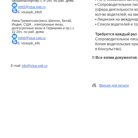
загранпаспортов) с 9-18ч. по раб. дням.
• Сопроводительное пи
info5@visa-spb.ru
(сфера деятельности ком
S: visaspb_info5
кол-во водителей, на к
• Лицензия на междунар
Нина Гремитских(весь Шенген, Китай,
• Список водителей и тр
Индия, США , электронные визы,
долгосрочные визы в Германию и пр.) с
11-20ч. по раб. дням.
Требуется каждый раз 
info6@visa-spb.ru
Сопроводительное пись
S: visaspb_info
Копия водительских пра
в Консульство).
!! Все копии документов
E-mail:
info@visa-spb.ru
Версия для печати