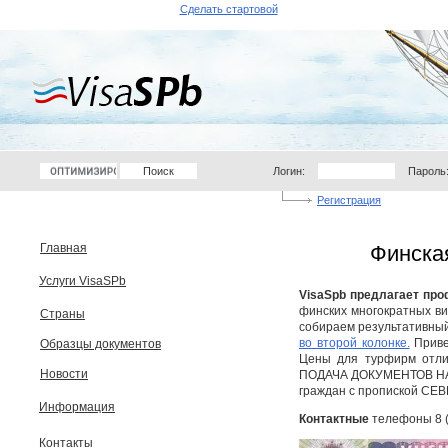
Сделать стартовой
Логин:
Пароль
Регистрация
Главная
Финска
Услуги VisaSPb
VisaSpb предлагает пр
финских многократных ви
Страны
собираем результативный
во второй колонке.
Приве
Образцы документов
Цены для турфирм отли
Новости
ПОДАЧА ДОКУМЕНТОВ НА
граждан с пропиской С
Информация
Контактные
телефоны 8 (8
Контакты