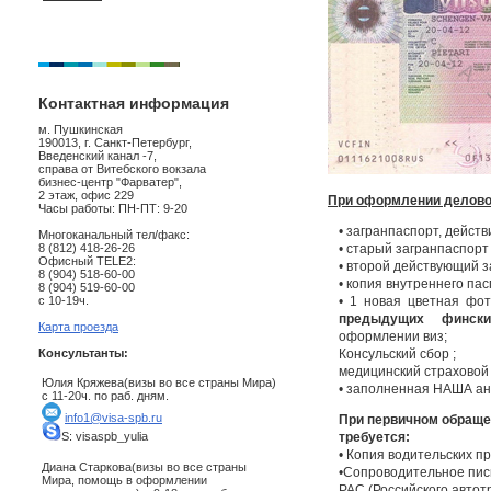
Контактная информация
м. Пушкинская
190013, г. Санкт-Петербург,
Введенский канал -7,
справа от Витебского вокзала
бизнес-центр "Фарватер",
2 этаж, офис 229
При оформлении делово
Часы работы: ПН-ПТ: 9-20
• загранпаспорт, дейст
Многоканальный тел/факс:
• старый загранпаспорт 
8 (812) 418-26-26
Офисный TELE2:
• второй действующий з
8 (904) 518-60-00
• копия внутреннего пас
8 (904) 519-60-00
• 1 новая цветная фот
с 10-19ч.
предыдущих финских
Карта проезда
оформлении виз;
Консульский сбор ;
Консультанты:
медицинский страховой
Юлия Кряжева(визы во все страны Мира)
• заполненная НАША ан
с 11-20ч. по раб. дням.
info1@visa-spb.ru
При первичном обраще
требуется:
S: visaspb_yulia
• Копия водительских п
Диана Старкова(визы во все страны
•Сопроводительное пис
Мира, помощь в оформлении
РАС (Российского автот