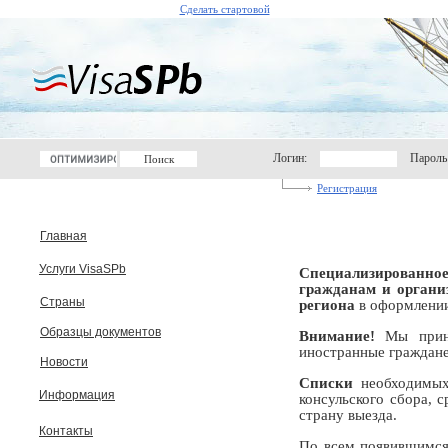
Сделать стартовой
Логин:
Пароль
Регистрация
Главная
Услуги VisaSPb
Специализированное
гражданам и органи
Страны
региона
в оформлении
Образцы документов
Внимание!
Мы прини
иностранные граждане.
Новости
Списки
необходимых
Информация
консульского сбора,
страну выезда.
Контакты
По всем появившимся