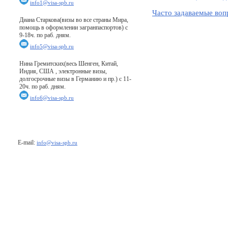
info1@visa-spb.ru
Часто задаваемые во
Диана Старкова(визы во все страны Мира,
помощь в оформлении загранпаспортов) с
9-18ч. по раб. дням.
info5@visa-spb.ru
Нина Гремитских(весь Шенген, Китай,
Индия, США , электронные визы,
долгосрочные визы в Германию и пр.) с 11-
20ч. по раб. дням.
info6@visa-spb.ru
E-mail:
info@visa-spb.ru