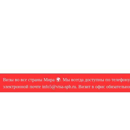
Визы во все страны Мира 🌍. Мы всегда доступны по телефону
электронной почте info5@visa-spb.ru. Визит в офис обязательн
© 2006-2026 Copyrights «Visa-Spb
некоммерческое использование мате
полное или частичное, допускаетс
ссылки на www.visa-spb.ru, обязате