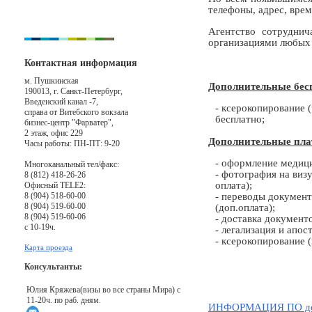
телефоны, адрес, вре
Агентство сотруднич
организациями любых
Контактная информация
м. Пушкинская
Дополнительные бес
190013, г. Санкт-Петербург,
Введенский канал -7,
- ксерокопирование 
справа от Витебского вокзала
бесплатно;
бизнес-центр "Фарватер",
2 этаж, офис 229
Дополнительные пла
Часы работы: ПН-ПТ: 9-20
- оформление медиц
Многоканальный тел/факс:
- фотография на виз
8 (812) 418-26-26
оплата);
Офисный TELE2:
- переводы документ
8 (904) 518-60-00
8 (904) 519-60-00
(доп.оплата);
8 (904) 519-60-06
- доставка документо
с 10-19ч.
- легализация и апост
- ксерокопирование (
Карта проезда
Консультанты:
Юлия Кряжева(визы во все страны Мира) с
11-20ч. по раб. дням.
ИНФОРМАЦИЯ ПО доку