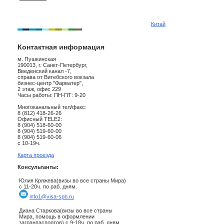
Китай
Контактная информация
м. Пушкинская
190013, г. Санкт-Петербург,
Введенский канал -7,
справа от Витебского вокзала
бизнес-центр "Фарватер",
2 этаж, офис 229
Часы работы: ПН-ПТ: 9-20
Многоканальный тел/факс:
8 (812) 418-26-26
Офисный TELE2:
8 (904) 518-60-00
8 (904) 519-60-00
8 (904) 519-60-06
с 10-19ч.
Карта проезда
Консультанты:
Юлия Кряжева(визы во все страны Мира)
с 11-20ч. по раб. дням.
info1@visa-spb.ru
Диана Старкова(визы во все страны
Мира, помощь в оформлении
загранпаспортов) с 9-18ч. по раб. дням.