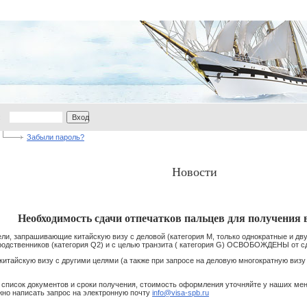
:
Вход
Забыли пароль?
Новости
Необходимость сдачи отпечатков пальцев для получения 
тели, запрашивающие китайскую визу с деловой (категория M, только однократные и дву
родственников (категория Q2) и с целью транзита ( категория G) ОСВОБОЖДЕНЫ от сд
итайскую визу с другими целями (а также при запросе на деловую многократную визу 
 список документов и сроки получения, стоимость оформления уточняйте у наших ме
жно написать запрос на электронную почту
info@visa-spb.ru