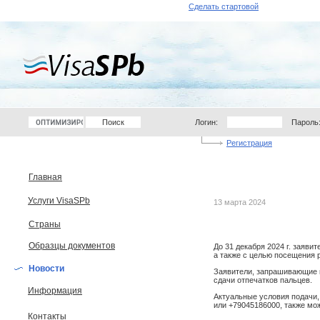
Сделать стартовой
Логин:
Пароль
Регистрация
Главная
Услуги VisaSPb
13 марта 2024
Страны
Образцы документов
До 31 декабря 2024 г. заяви
а также с целью посещения 
Новости
Заявители, запрашивающие к
сдачи отпечатков пальцев.
Информация
Актуальные условия подачи,
или +79045186000, также мо
Контакты