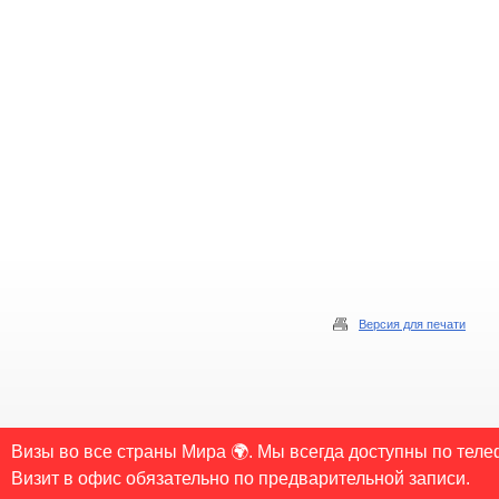
Версия для печати
© 2006-2026 Copyrights «Visa-Spb.ru» Все права защищены. Свободное некоммерческое
Визы во все страны Мира 🌍. Мы всегда доступны по теле
обязательной для каждого взятого текста. Во всех остальных случаях требуется пи
Визит в офис обязательно по предварительной записи.