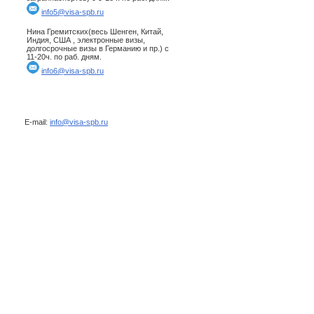
info5@visa-spb.ru
Нина Гремитских(весь Шенген, Китай,
Индия, США , электронные визы,
долгосрочные визы в Германию и пр.) с
11-20ч. по раб. дням.
info6@visa-spb.ru
E-mail:
info@visa-spb.ru