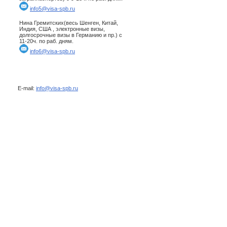
info5@visa-spb.ru
Нина Гремитских(весь Шенген, Китай,
Индия, США , электронные визы,
долгосрочные визы в Германию и пр.) с
11-20ч. по раб. дням.
info6@visa-spb.ru
E-mail:
info@visa-spb.ru