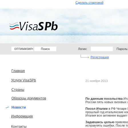
Сделать стартовой
Логин:
Пароль
Регистрация
Главная
Услуги VisaSPb
21 ноября 2013
Страны
Образцы документов
По данным посольства
Ита
России пять новых визовых ц
Новости
Посол Италии
в РФ Чезаре 
прошлый год итальянские ко
Италия все активнее выдает
Информация
Задавшись целью
привлека
исправлять ошибки. После т
Контакты