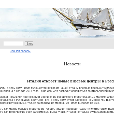
:
Вход
Забыли пароль?
Новости
Италия откроет новые визовые центры в Росс
лии, в этом году число путешественников из нашей страны впервые превысит миллион
ентров, а в начале 2014 года - еще два. Это позволит обращаться за итальянской виз
Мария Рагальини прогнозирует увеличение российского турпотока до 1,2 миллиона чело
нсульства в РФ выдали 660 тысяч виз, в этом году будет одобрено не менее 750 тыся
 многократные визы (только за последние месяцы их число выросло на 15%).
ть как можно больше туристов из России, Италия проводит грамотную стратегию. Важ
ого как технические сбои затормозили выдачу виз, Италия не только сумела исправит