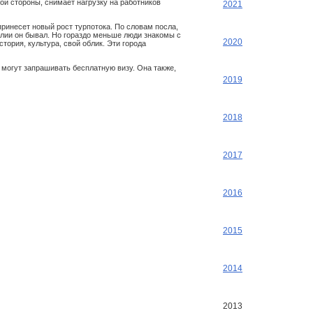
ой стороны, снимает нагрузку на работников
2021
ринесет новый рост турпотока. По словам посла,
талии он бывал. Но гораздо меньше люди знакомы с
2020
ория, культура, свой облик. Эти города
 могут запрашивать бесплатную визу. Она также,
2019
2018
2017
2016
2015
2014
2013