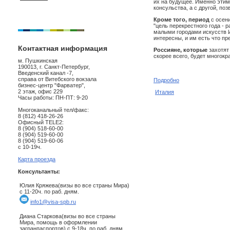
их на будущее. Именно этим
консульства, а с другой, по
Кроме того, период
с осени
"цель перекрестного года - 
малыми городами искусств И
интересны, и им есть что пр
Контактная информация
Россияне, которые
захотят
скорее всего, будет многокра
м. Пушкинская
190013, г. Санкт-Петербург,
Введенский канал -7,
справа от Витебского вокзала
Подробно
бизнес-центр "Фарватер",
2 этаж, офис 229
Италия
Часы работы: ПН-ПТ: 9-20
Многоканальный тел/факс:
8 (812) 418-26-26
Офисный TELE2:
8 (904) 518-60-00
8 (904) 519-60-00
8 (904) 519-60-06
с 10-19ч.
Карта проезда
Консультанты:
Юлия Кряжева(визы во все страны Мира)
с 11-20ч. по раб. дням.
info1@visa-spb.ru
Диана Старкова(визы во все страны
Мира, помощь в оформлении
загранпаспортов) с 9-18ч. по раб. дням.