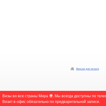
Версия для печати
© 2006-2026 Copyrights «Visa-Spb.ru» Все права защищены. Свободное некоммерческое
Визы во все страны Мира 🌍. Мы всегда доступны по теле
обязательной для каждого взятого текста. Во всех остальных случаях требуется пи
Визит в офис обязательно по предварительной записи.