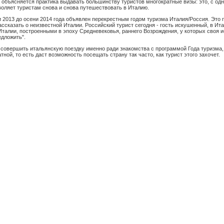
 объясняется практика выдавать большинству туристов многократные визы: это, с одн
зволяет туристам снова и снова путешествовать в Италию.
 2013 до осени 2014 года объявлен перекрестным годом туризма Италия/Россия. Это п
рассказать о неизвестной Италии. Российский турист сегодня - гость искушенный, в И
талии, построенными в эпоху Средневековья, раннего Возрождения, у которых своя ист
едложить".
 совершить итальянскую поездку именно ради знакомства с программой Года туризма,
тной, то есть даст возможность посещать страну так часто, как турист этого захочет.