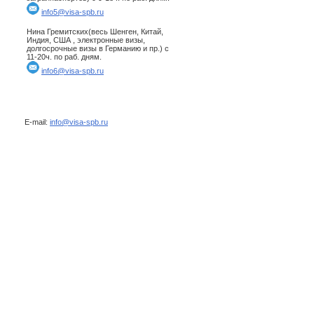
info5@visa-spb.ru
Нина Гремитских(весь Шенген, Китай,
Индия, США , электронные визы,
долгосрочные визы в Германию и пр.) с
11-20ч. по раб. дням.
info6@visa-spb.ru
E-mail:
info@visa-spb.ru