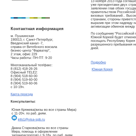
13 ноября 2013 года соглаш
уже президентами двух стра
заявлении глав обоих госуд
правительством Российской
визовых требований... Высо
странами, стороны приветст
выразив при этом надежду н
активизации обменов между 
Контактная информация
По сообщению "Российской г
м. Пушкинская
Южной Кореей будет отменен 
190013, г. Санкт-Петербург,
посещать Республику Корея (
Введенский канал -7,
разрешенного пребывания не
справа от Витебского вокзала
дней.
бизнес-центр "Фарватер",
2 этаж, офис 229
Часы работы: ПН-ПТ: 9-20
Подробно
Многоканальный тел/факс:
8 (812) 418-26-26
Южная Корея
Офисный TELE2:
8 (904) 518-60-00
8 (904) 519-60-00
8 (904) 519-60-06
с 10-19ч.
Карта проезда
Консультанты:
Юлия Кряжева(визы во все страны Мира)
с 11-20ч. по раб. дням.
info1@visa-spb.ru
Диана Старкова(визы во все страны
Мира, помощь в оформлении
загранпаспортов) с 9-18ч. по раб. дням.