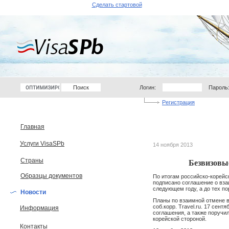
Сделать стартовой
Логин:
Пароль
Регистрация
Главная
Услуги VisaSPb
14 ноября 2013
Страны
Безвизовые
Образцы документов
По итогам российско-корейс
подписано соглашение о вза
следующем году, а до тех по
Новости
Планы по взаимной отмене в
соб.корр. Travel.ru. 17 сен
Информация
соглашения, а также поручи
корейской стороной.
Контакты