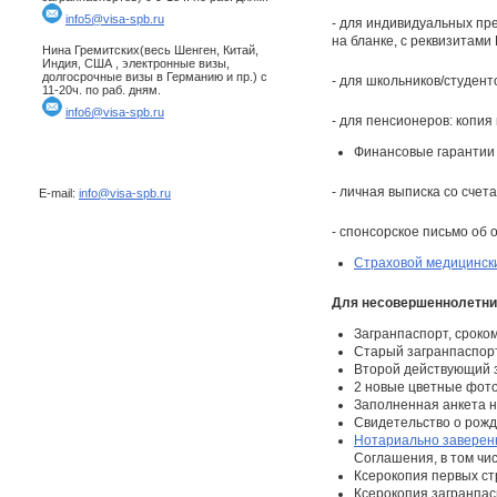
info5@visa-spb.ru
- для индивидуальных пр
на бланке, с реквизитами 
Нина Гремитских(весь Шенген, Китай,
Индия, США , электронные визы,
долгосрочные визы в Германию и пр.) с
- для школьников/студент
11-20ч. по раб. дням.
info6@visa-spb.ru
- для пенсионеров: копия
Финансовые гарантии 
- личная выписка со счет
E-mail:
info@visa-spb.ru
- спонсорское письмо об 
Страховой медицинск
Для несовершеннолетних
Загранпаспорт, сроко
Старый загранпаспорт 
Второй действующий з
2 новые цветные фото
Заполненная анкета 
Свидетельство о рожд
Нотариально заверен
Соглашения, в том чи
Ксерокопия первых ст
Ксерокопия загранпас