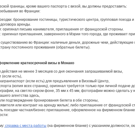
ской границы, кроме вашего паспорта с визой, вы должны предоставить:
ребывания во Франции:
оездки: бронирование гостиницы, туристического центра, групповая поезда и
 договора аренды.
и: оригинал письма нанимателя, приглашения от французской стороны.
: оригинал приглашения, заверенного в Мэрии того города, где проживает п
 существованию во Франции: наличные деньги, дорожные чеки, действующие 
страну постоянного проживания (обратные билеты).
формление краткосрочной визы в Монако
м действия не менее 3 месяцев со дня окончания запрашиваемой визы,
(если есть),
агранпаспорт (если есть) для предъявления в Визовый Центр,
порта (копия всех страниц), оригинал требуется только при личной подаче д
графии, на светло-сером фоне, 35 мм x 45 мм, фотографии можно сделать у н
ашего агентства здесь,
 или подтверждение бронирования билета в обе стороны,
явителя или контракт на аренду жилья/, либо приглашение от французской сто
ель поездки частная/бизнес приглашение, оформленное на фирменном бланке 
ости:
му:
справка с места работы
(на фирменном бланке) с указанием должности, ок