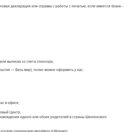
овая декларация или справка с работы с печатью, если имеется бланк –
или выписка со счета спонсора,
крытия — Весь мир), полис можно оформить у нас.
ас в офисе,
зовый Центр,
ровождения одного или обоих родителей в страны Шенгенского
узскую шенгенскую визу/визу в Монако),