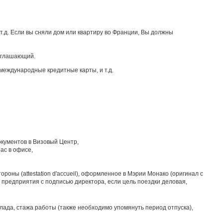
 т.д. Если вы сняли дом или квартиру во Франции, Вы должны
риглашающий.
международные кредитные карты, и т.д.
окументов в Визовый Центр,
ас в офисе,
роны (attestation d'accueil), оформленное в Мэрии Монако (оригинал с
предприятия с подписью директора, если цель поездки деловая,
лада, стажа работы (также необходимо упомянуть период отпуска),