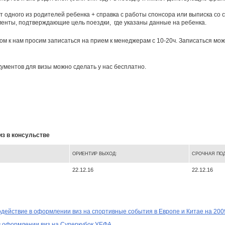
т одного из родителей ребенка + справка с работы спонсора или выписка со 
менты, подтверждающие цель поездки,
где указаны данные на ребенка.
ом к нам просим записаться на прием к менеджерам с 10-20ч. Записаться мо
кументов для визы можно сделать у нас бесплатно.
з в консульстве
ОРИЕНТИР ВЫХОД:
СРОЧНАЯ ПОД
22.12.16
22.12.16
действие в оформлении виз на спортивные события в Европе и Китае на 2009
в оформлении виз на Суперкубок УЕФА