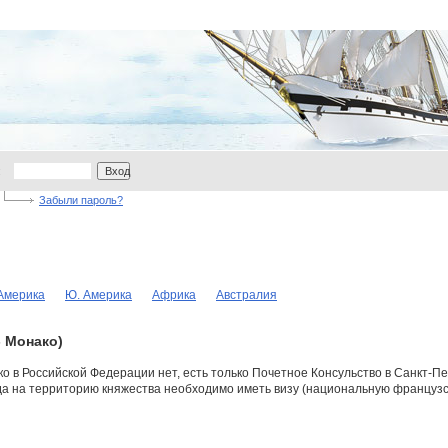
:
Вход
Забыли пароль?
 Америка
Ю. Америка
Африка
Австралия
- Монако)
 в Российской Федерации нет, есть только Почетное Консульство в Санкт-Пете
зда на территорию княжества необходимо иметь визу (национальную французс