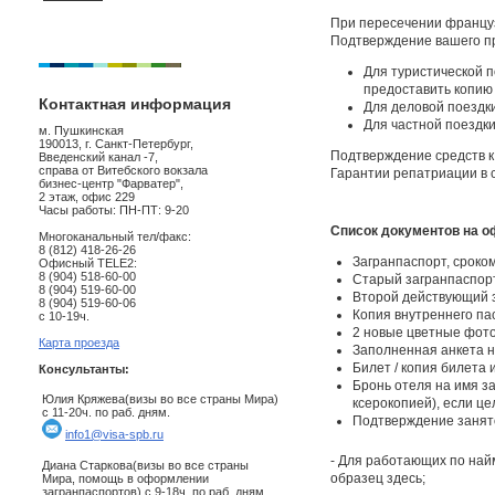
При пересечении француз
Подтверждение вашего п
Для туристической п
предоставить копию
Контактная информация
Для деловой поездк
Для частной поездки
м. Пушкинская
190013, г. Санкт-Петербург,
Подтверждение средств к
Введенский канал -7,
справа от Витебского вокзала
Гарантии репатриации в 
бизнес-центр "Фарватер",
2 этаж, офис 229
Часы работы: ПН-ПТ: 9-20
Список документов на о
Многоканальный тел/факс:
8 (812) 418-26-26
Загранпаспорт, сроко
Офисный TELE2:
8 (904) 518-60-00
Старый загранпаспорт 
8 (904) 519-60-00
Второй действующий з
8 (904) 519-60-06
Копия внутреннего пас
с 10-19ч.
2 новые цветные фото
Карта проезда
Заполненная анкета н
Билет / копия билета
Консультанты:
Бронь отеля на имя за
Юлия Кряжева(визы во все страны Мира)
ксерокопией), если ц
с 11-20ч. по раб. дням.
Подтверждение занят
info1@visa-spb.ru
- Для работающих по най
Диана Старкова(визы во все страны
образец здесь;
Мира, помощь в оформлении
загранпаспортов) с 9-18ч. по раб. дням.