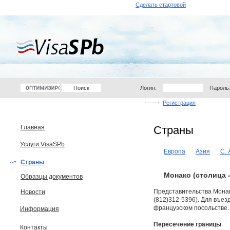
Сделать стартовой
Логин:
Пароль
Регистрация
Главная
Страны
Услуги VisaSPb
Европа
Азия
С.
Страны
Монако (столица 
Образцы документов
Представительства Монако
Новости
(812)312-5396). Для въе
французском посольстве.
Информация
Пересечение границы
Контакты