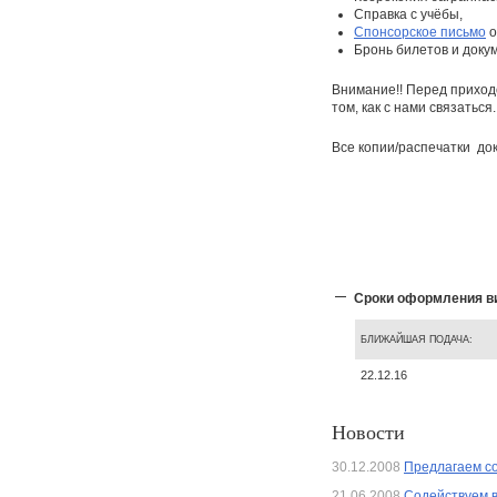
Справка с учёбы,
Спонсорское письмо
о
Бронь билетов и доку
Внимание!! Перед приход
том, как с нами связаться.
Все копии/распечатки
до
Сроки оформления ви
БЛИЖАЙШАЯ ПОДАЧА:
22.12.16
Новости
30.12.2008
Предлагаем со
21.06.2008
Содействуем 