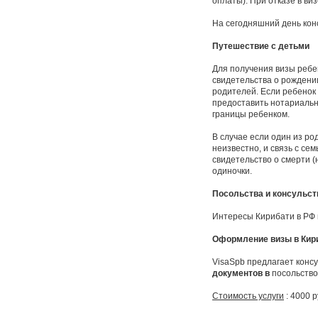
оплаты). При отказе в ви
На сегодняшний день конс
Путешествие с детьми
Для получения визы ребен
свидетельства о рождени
родителей. Если ребенок
предоставить нотариальн
границы ребенком.
В случае если один из ро
неизвестно, и связь с с
свидетельство о смерти (
одиночки.
Посольства и консульст
Интересы Кирибати в РФ
Оформление визы в Кир
VisaSpb предлагает конс
документов в
посольств
Стоимость услуги
: 4000 р