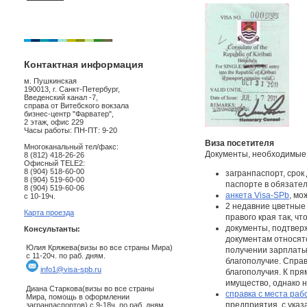
Контактная информация
м. Пушкинская
190013, г. Санкт-Петербург,
Введенский канал -7,
справа от Витебского вокзала
бизнес-центр "Фарватер",
2 этаж, офис 229
Часы работы: ПН-ПТ: 9-20
Виза посетителя
Многоканальный тел/факс:
Документы, необходимые 
8 (812) 418-26-26
Офисный TELE2:
8 (904) 518-60-00
загранпаспорт, срок
8 (904) 519-60-00
паспорте в обязате
8 (904) 519-60-06
анкета Visa-SPb
, мо
с 10-19ч.
2 недавние цветные 
Карта проезда
правого края так, ч
документы, подтвер
Консультанты:
документам относятс
Юлия Кряжева(визы во все страны Мира)
получении зарплаты
с 11-20ч. по раб. дням.
благополучие. Спра
info1@visa-spb.ru
благополучия. К пр
имущество, однако 
Диана Старкова(визы во все страны
справка с места раб
Мира, помощь в оформлении
предприятия, с указ
загранпаспортов) с 9-18ч. по раб. дням.