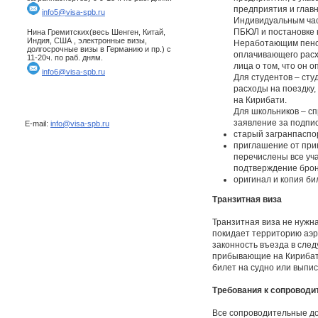
предприятия и главн
info5@visa-spb.ru
Индивидуальным час
ПБЮЛ и постановке н
Нина Гремитских(весь Шенген, Китай,
Индия, США , электронные визы,
Неработающим пенси
долгосрочные визы в Германию и пр.) с
оплачивающего расхо
11-20ч. по раб. дням.
лица о том, что он 
info6@visa-spb.ru
Для студентов – сту
расходы на поездку,
на Кирибати.
Для школьников – сп
заявление за подпис
E-mail:
info@visa-spb.ru
старый загранпаспор
приглашение от при
перечислены все уча
подтверждение брон
оригинал и копия би
Транзитная виза
Транзитная виза не нужна
покидает территорию аэр
законность въезда в сле
прибывающие на Кирибати
билет на судно или выпи
Требования к сопровод
Все сопроводительные док