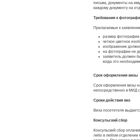
письма, документы на иму
каждому документу на от
Требования к фотограф
Прилагаемые к заявлени
размер фотографии 3
четкое цветное изоб
изображение должно
на фотографии не до
заявитель должен бы
когда это необходи
Срок оформления визы
Срок оформления визы на 
непосредственно в МИД 
Сроки действия виз
Виза посетителя выдается
Консульский сбор
Консульский сбор оплачи
либо в любом отделении б