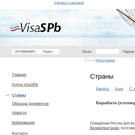
Сделать стартовой
Логин:
Пароль
Регистрация
Главная
Страны
Услуги VisaSPb
Европа
Азия
С.
Страны
Кирибати (столиц
Образцы документов
Новости
Информация
Гражданам России для въ
Великобритании
, поэтом
Контакты