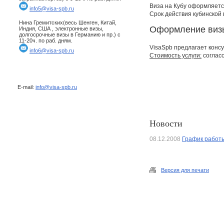
Виза на Кубу оформляется
info5@visa-spb.ru
Срок действия кубинской 
Нина Гремитских(весь Шенген, Китай,
Оформление визы
Индия, США , электронные визы,
долгосрочные визы в Германию и пр.) с
11-20ч. по раб. дням.
VisaSpb предлагает консу
info6@visa-spb.ru
Стоимость услуги:
соглас
E-mail:
info@visa-spb.ru
Новости
08.12.2008
График работы
Версия для печати