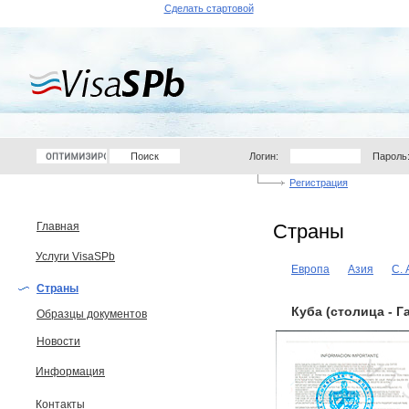
Сделать стартовой
Логин:
Пароль
Регистрация
Главная
Страны
Услуги VisaSPb
Европа
Азия
С.
Страны
Куба (столица - Г
Образцы документов
Новости
Информация
Контакты