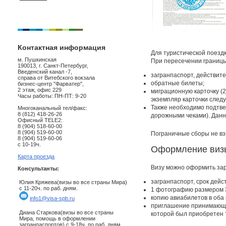
Контактная информация
Для туристической поездк
м. Пушкинская
При пересечении границ
190013, г. Санкт-Петербург,
Введенский канал -7,
загранпаспорт, действите
справа от Витебского вокзала
обратные билеты;
бизнес-центр "Фарватер",
2 этаж, офис 229
миграционную карточку (
Часы работы: ПН-ПТ: 9-20
экземпляр карточки следу
Также необходимо подтве
Многоканальный тел/факс:
8 (812) 418-26-26
дорожными чеками). Данн
Офисный TELE2:
8 (904) 518-60-00
8 (904) 519-60-00
Пограничные сборы не в
8 (904) 519-60-06
с 10-19ч.
Оформление визы
Карта проезда
Визу можно оформить зар
Консультанты:
загранпаспорт, срок дейс
Юлия Кряжева(визы во все страны Мира)
с 11-20ч. по раб. дням.
1 фотографию размером 3
копию авиабилетов в оба 
info1@visa-spb.ru
приглашение принимающей
Диана Старкова(визы во все страны
которой был приобретен 
Мира, помощь в оформлении
загранпаспортов) с 9-18ч. по раб. дням.