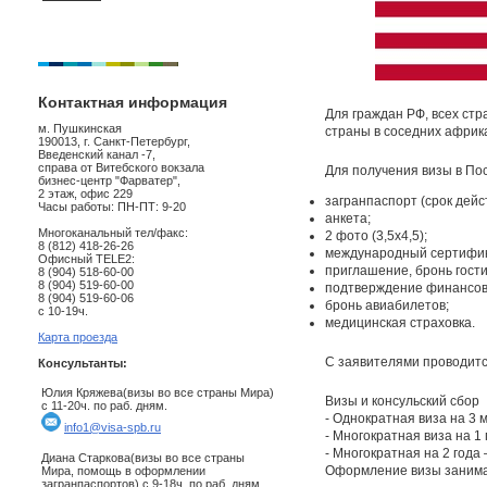
Контактная информация
Для граждан РФ, всех стр
м. Пушкинская
страны в соседних африка
190013, г. Санкт-Петербург,
Введенский канал -7,
справа от Витебского вокзала
Для получения визы в По
бизнес-центр "Фарватер",
2 этаж, офис 229
загранпаспорт (срок дейс
Часы работы: ПН-ПТ: 9-20
анкета;
Многоканальный тел/факс:
2 фото (3,5х4,5);
8 (812) 418-26-26
международный сертифика
Офисный TELE2:
приглашение, бронь гост
8 (904) 518-60-00
8 (904) 519-60-00
подтверждение финансово
8 (904) 519-60-06
бронь авиабилетов;
с 10-19ч.
медицинская страховка.
Карта проезда
С заявителями проводитс
Консультанты:
Юлия Кряжева(визы во все страны Мира)
Визы и консульский сбор
с 11-20ч. по раб. дням.
- Однократная виза на 3 м
info1@visa-spb.ru
- Многократная виза на 1 
- Многократная на 2 года 
Диана Старкова(визы во все страны
Оформление визы занимае
Мира, помощь в оформлении
загранпаспортов) с 9-18ч. по раб. дням.