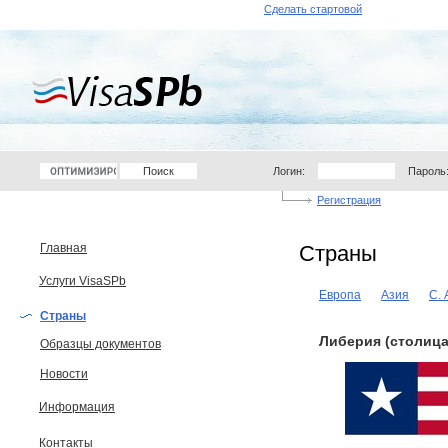
Сделать стартовой
Логин:
Пароль
Регистрация
Главная
Страны
Услуги VisaSPb
Европа
Азия
С.
Страны
Либерия (столица
Образцы документов
Новости
Информация
Контакты