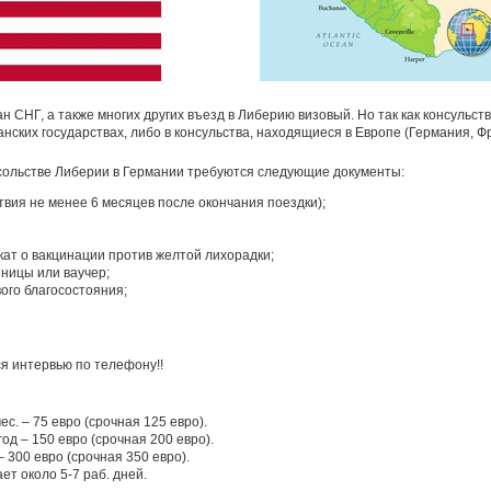
ан СНГ, а также многих других въезд в Либерию визовый. Но так как консульст
нских государствах, либо в консульства, находящиеся в Европе (Германия, Ф
сольстве Либерии в Германии требуются следующие документы:
твия не менее 6 месяцев после окончания поездки);
т о вакцинации против желтой лихорадки;
иницы или ваучер;
го благосостояния;
я интервью по телефону!!
ес. – 75 евро (срочная 125 евро).
год – 150 евро (срочная 200 евро).
– 300 евро (срочная 350 евро).
т около 5-7 раб. дней.