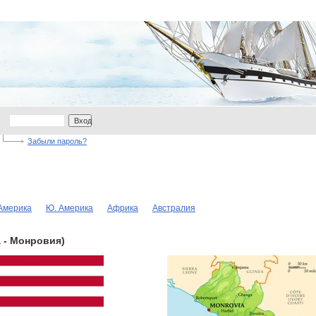
:
Вход
Забыли пароль?
 Америка
Ю. Америка
Африка
Австралия
 - Монровия)