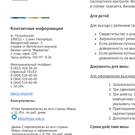
паспортного контроля. Ф
в случае транзита. Визов
Для детей
Для въезда с ребенком т
Контактная информация
Свидетельство о ро
м. Пушкинская
Загранпаспорт ребен
190013, г. Санкт-Петербург,
Введенский канал -7,
Если ребенок путеш
справа от Витебского вокзала
доверенность на вые
бизнес-центр "Фарватер",
Если ребенок путеш
2 этаж, офис 229
Часы работы: ПН-ПТ: 9-20
доверенность на вы
Многоканальный тел/факс:
Документы для визы
8 (812) 418-26-26
Офисный TELE2:
8 (904) 518-60-00
Для оформления въездной
8 (904) 519-60-00
8 (904) 519-60-06
Загранпаспо
с 10-19ч.
Три одинако
Карта проезда
Три анкеты,
компьютере 
Консультанты:
указывать та
Приглашение
Юлия Кряжева(визы во все страны Мира)
с 11-20ч. по раб. дням.
зарегистрир
Дополнитель
info1@visa-spb.ru
Сроки действия визы
Диана Старкова(визы во все страны
Мира, помощь в оформлении
загранпаспортов) с 9-18ч. по раб. дням.