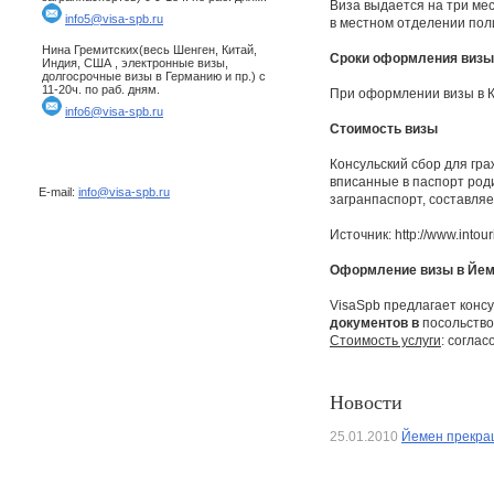
Виза выдается на три ме
info5@visa-spb.ru
в местном отделении пол
Нина Гремитских(весь Шенген, Китай,
Сроки оформления визы
Индия, США , электронные визы,
долгосрочные визы в Германию и пр.) с
11-20ч. по раб. дням.
При оформлении визы в К
info6@visa-spb.ru
Стоимость визы
Консульский сбор для гра
вписанные в паспорт род
E-mail:
info@visa-spb.ru
загранпаспорт, составляе
Источник: http://www.intour
Оформление визы в Йе
VisaSpb предлагает конс
документов в
посольств
Стоимость услуги
: согла
Новости
25.01.2010
Йемен прекращ