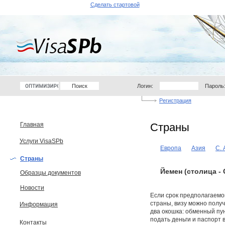
Сделать стартовой
Логин:
Пароль
Регистрация
Главная
Страны
Услуги VisaSPb
Европа
Азия
С.
Страны
Йемен (столица - 
Образцы документов
Новости
Если срок предполагаемог
страны, визу можно получ
Информация
два окошка: обменный пун
подать деньги и паспорт 
Контакты