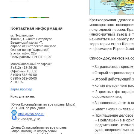
Краткосрочная деловая
многократного посещени
Контактная информация
полугодовой период. Кра
(многократный въезд в 
м. Пушкинская
190013, г. Санкт-Петербург,
наниматься на работу и
Введенский канал -7,
территории стран Шенген
справа от Витебского вокзала
информацию Европейской 
бизнес-центр "Фарватер",
2 этаж, офис 229
Часы работы: ПН-ПТ: 9-20
Список документов на о
Многоканальный тел/факс:
• Загранпаспорт сроком
8 (812) 418-26-26
Офисный TELE2:
• Старый загранпаспорт 
8 (904) 518-60-00
8 (904) 519-60-00
• Второй действующий з
с 10-19ч.
• Копия внутреннего па
Карта проезда
• 2 цветных фотографи
оформлении виз,
Консультанты:
• Заполненная анкета н
Юлия Кряжева(визы во все страны Мира)
с 11-20ч. по раб. дням.
• Билет / копия билета
info1@visa-spb.ru
• Приглашение деловое
S: visaspb_yulia
- Приглашение в ориг
подписанное коммер
Диана Старкова(визы во все страны
удостоверения личнос
Мира, помощь в оформлении