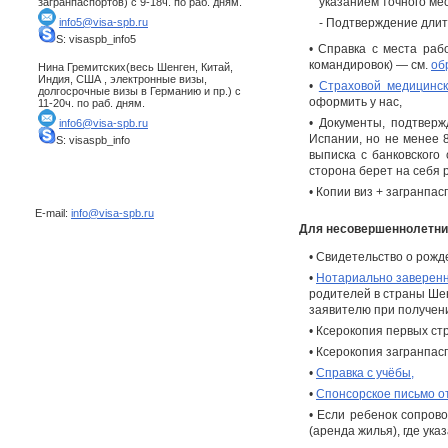
указанием точного мес
загранпаспортов) с 9-18ч. по раб. дням.
- Подтверждение длит
info5@visa-spb.ru
S: visaspb_info5
• Справка с места раб
командировок) — см.
об
Нина Гремитских(весь Шенген, Китай,
Индия, США , электронные визы,
•
Страховой медицинск
долгосрочные визы в Германию и пр.) с
оформить у нас,
11-20ч. по раб. дням.
• Документы, подтвер
info6@visa-spb.ru
Испании, но не менее 8
S: visaspb_info
выписка с банковского
сторона берет на себя 
• Копии виз + загранпа
E-mail:
info@visa-spb.ru
Для несовершеннолетни
• Свидетельство о рожде
•
Нотариально заверенн
родителей в страны Шен
заявителю при получен
• Ксерокопия первых ст
• Ксерокопия загранпас
•
Справка с учёбы,
•
Спонсорское письмо от
• Если ребенок сопров
(аренда жилья), где ук