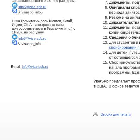
загранпаспортов) с 9-18ч. по раб. дням.
Документы, по
info5@visa-spb.ru
Оригиналы справ
S: visaspb_info5
периода занятос
Резюме
на англи
Нина Гремитских(весь Шенген, Китай,
Доказательства
Индия, США , электронные визы,
Документы
, по
долгосрочные визы в Германию и пр.) с
11-20ч. по раб. дням.
копии свидетельс
Сведения о бли
info6@visa-spb.ru
Для студентов и
S: visaspb_info
спонсировании п
Для детей, путе
от остающегося 
Сбор консульст
E-mail:
info@visa-spb.ru
начала программ
программы. Если
VisaSPb
предлагает проф
в США
. В офисе ведется
Версия для печати