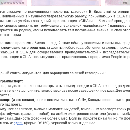
тся вторыми по популярности после виз категории В. Визы этой категори
, вовлеченных в научно-исследовательскую работу, прибывающих в США с 
ам высших учебных заведений , приезжающих в США на небольшой срок для 
о специальностям, не требующим специальной квалификации ( например, раб
ернется на родину, чтобы использовать там полученные знания. В силу эт
же категории.
астников программ обмена — содействие обмену знаниями и навыками среди
ь следующие категории лиц: студенты любого года обучения; стажеры, прох
зжающие в США для осуществления преподавательской и исследовательск
ъезжающие в США с целью участия в организованных программах People-to-p
рный список документов для обращения за визой категории
J
:
гранпаспорт:
аспорта должен полностью покрывать период поездки в США, т.е. поездка дол
ен в течение дополнительных 6 месяцев после завершения поездки. Для амер
уется;
спорт (и его копию)
, если в нем имелись визы США, Канады, шенгенских стр
го паспорта;
изу:
все заявители, включая малолетних детей, вписанных в паспорт своих 
фотобумаге (размер - любой), на любом электронном носителе (включая моби
у сами. Давность фото - не более 6 мес. Если вы придете к нам лично, то ф
ом языке
здесь
(форма DS160), черновой вариант для нас.