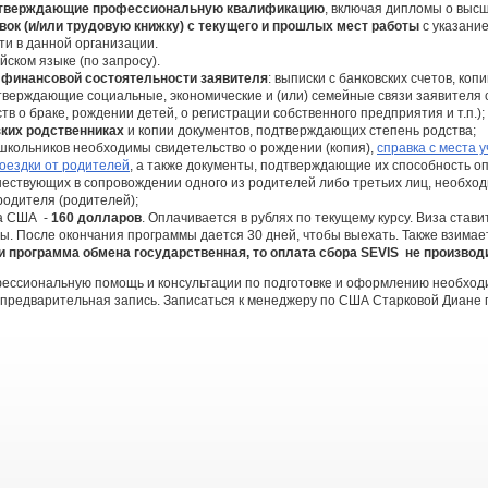
дтверждающие профессиональную квалификацию
, включая дипломы о выс
ок (и/или трудовую книжку) с текущего и прошлых мест работы
с указани
ти в данной организации.
йском языке (по запросу).
 финансовой состоятельности заявителя
: выписки с банковских счетов, коп
дтверждающие социальные, экономические и (или) семейные связи заявителя 
тв о браке, рождении детей, о регистрации собственного предприятия и т.п.);
зких родственниках
и копии документов, подтверждающих степень родства;
 школьников необходимы свидетельство о рождении (копия),
справка с места 
оездки от родителей
, а также документы, подтверждающие их способность оп
шествующих в сопровождении одного из родителей либо третьих лиц, необхо
родителя (родителей);
ва США -
160 долларов
. Оплачивается в рублях по текущему курсу. Виза став
ы. После окончания программы дается 30 дней, чтобы выехать. Также взима
 программа обмена государственная, то оплата сбора SEVIS не производ
ессиональную помощь и консультации по подготовке и оформлению необход
 предварительная запись. Записаться к менеджеру по США Старковой Диане по