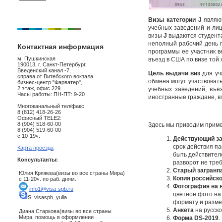
Визы категории J
являю
учебных заведений и лиц
визы
J
выдаются студент
неполный рабочий день п
Контактная информация
программы ее участник в
м. Пушкинская
въезд в США по визе той 
190013, г. Санкт-Петербург,
Введенский канал -7,
Цель выдачи виз
для уч
справа от Витебского вокзала
обмена могут участвоват
бизнес-центр "Фарватер",
2 этаж, офис 229
учебных заведений, въе
Часы работы: ПН-ПТ: 9-20
иностранные граждане, в
Многоканальный тел/факс:
8 (812) 418-26-26
Офисный TELE2:
8 (904) 518-60-00
Здесь мы приводим приме
8 (904) 519-60-00
с 10-19ч.
Действующий за
cрок действия п
Карта проезда
быть действител
Консультанты:
разворот не треб
Старый загранпа
Юлия Кряжева(визы во все страны Мира)
Копия российско
с 11-20ч. по раб. дням.
Фотография на в
info1@visa-spb.ru
цветное фото на 
S: visaspb_yulia
формату и размер
Анкета
на русск
Диана Старкова(визы во все страны
Мира, помощь в оформлении
Форма DS-2019
.