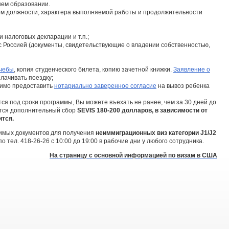
шем образовании.
ем должности, характера выполняемой работы и продолжительности
ии налоговых декларации и т.п.;
с Россией (документы, свидетельствующие о владении собственностью,
учебы
, копия студенческого билета, копию зачетной книжки.
Заявление о
лачивать поездку;
димо предоставить
нотариально заверенное согласие
на вывоз ребенка
ится под сроки программы, Вы можете въехать не ранее, чем за 30 дней до
ется дополнительный сбор
SEVIS 180-200 долларов, в зависимости от
ится.
имых документов для получения
неиммиграционных виз категории J1/J2
 тел. 418-26-26 с 10:00 до 19:00 в рабочие дни у любого сотрудника.
На страницу с основной информацией по визам в США