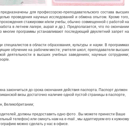
и предназначены для профессорско-преподавательского состава высших
целью проведения научных исследований и обмена опытом. Кроме того,
прохождения стажировки и/или учебы, обычно совмещенной с работой на
ота в летнем лагере, aupair и др.). Предполагается, что по окончании
ого многие программы устанавливают последующий двухлетний запрет на
 специалистов в области образования, культуры и науки. В программах
одящие обучение на рабочем месте; учителя школ; преподаватели высших
ой деятельности в высших учебных заведениях; научные сотрудники;
eople.
жна закончиться до срока окончания действия паспорта. Паспорт должен
иканской визы достаточно наличие одной пустой страницы в паспорте,
ан, Великобритании;
родителей, должны предоставить одно фото . Вы можете принести Ваше
льный телефон) или скинуть нам на e-mail , мы адаптируем его к нужному
отографию можно сделать у нас в офисе.