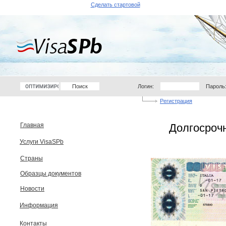
Сделать стартовой
Логин:
Пароль
Регистрация
Главная
Долгосрочн
Услуги VisaSPb
Страны
Образцы документов
Новости
Информация
Контакты