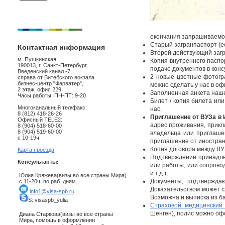
окончания запрашиваемо
Старый загранпаспорт (ес
Контактная информация
Второй действующий загр
м. Пушкинская
Копия внутреннего паспор
190013, г. Санкт-Петербург,
подаче документов в конс
Введенский канал -7,
2 новые цветные фотогр
справа от Витебского вокзала
бизнес-центр "Фарватер",
можно сделать у нас в оф
2 этаж, офис 229
Заполненная анкета наше
Часы работы: ПН-ПТ: 9-20
Билет / копия билета ил
Многоканальный тел/факс:
нас,
8 (812) 418-26-26
Приглашение от ВУЗа в 
Офисный TELE2:
адрес проживания, прикл
8 (904) 518-60-00
8 (904) 519-60-00
владельца или приглашен
с 10-19ч.
приглашение от иностран
Копия договора между ВУ
Карта проезда
Подтверждение принадлеж
Консультанты:
или работы, или сопрово
и т.д.),
Юлия Кряжева(визы во все страны Мира)
Документы, подтвержда
с 11-20ч. по раб. дням.
Доказательством может сл
info1@visa-spb.ru
Возможна и выписка из б
S: visaspb_yulia
Страховой медицинский
Шенген), полис можно офо
Диана Старкова(визы во все страны
Мира, помощь в оформлении