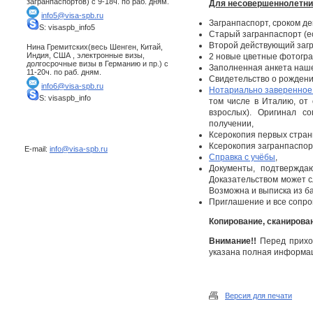
загранпаспортов) с 9-18ч. по раб. дням.
Для несовершеннолетних
info5@visa-spb.ru
Загранпаспорт, сроком д
S: visaspb_info5
Старый загранпаспорт (ес
Второй действующий загр
Нина Гремитских(весь Шенген, Китай,
Индия, США , электронные визы,
2 новые цветные фотограф
долгосрочные визы в Германию и пр.) с
Заполненная анкета наше
11-20ч. по раб. дням.
Свидетельство о рождении
info6@visa-spb.ru
Нотариально заверенное
S: visaspb_info
том числе в Италию, от
взрослых). Оригинал с
получении,
Ксерокопия первых стран
Ксерокопия загранпаспорт
E-mail:
info@visa-spb.ru
Справка с учёбы
,
Документы, подтвержда
Доказательством может сл
Возможна и выписка из б
Приглашение и все сопро
Копирование, сканирова
Внимание!!
Перед приход
указана полная информаци
Версия для печати