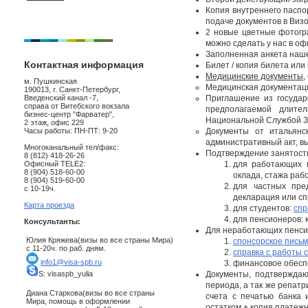
Копия внутреннего паспор
подаче документов в Виз
2 новые цветные фотогр
можно сделать у нас в оф
Заполненная анкета наше
Контактная информация
Билет / копия билета или
Медицинские документы
,
м. Пушкинская
Медицинская документаци
190013, г. Санкт-Петербург,
Введенский канал -7,
Приглашение из государ
справа от Витебского вокзала
предполагаемой длите
бизнес-центр "Фарватер",
Национальной Службой Зд
2 этаж, офис 229
Часы работы: ПН-ПТ: 9-20
Документы от итальянс
административный акт, в
Многоканальный тел/факс:
Подтверждение занятост
8 (812) 418-26-26
Офисный TELE2:
для работающих 
8 (904) 518-60-00
оклада, стажа раб
8 (904) 519-60-00
для частных пре
с 10-19ч.
декларация или спр
Карта проезда
для студентов:
спр
для пенсионеров: 
Консультанты:
Для неработающих пенси
Юлия Кряжева(визы во все страны Мира)
спонсорское письм
с 11-20ч. по раб. дням.
справка с работы 
info1@visa-spb.ru
финансовое обесп
S: visaspb_yulia
Документы, подтвержда
периода, а так же репат
Диана Старкова(визы во все страны
счета с печатью банка 
Мира, помощь в оформлении
остатком + копия платежн