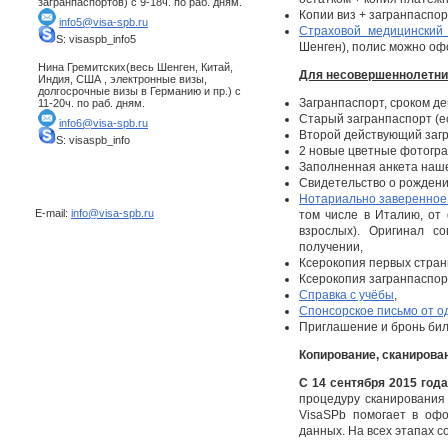
загранпаспортов) с 9-18ч. по раб. дням.
Копии виз + загранпаспо
info5@visa-spb.ru
Страховой медицинский
S: visaspb_info5
Шенген), полис можно офо
Нина Гремитских(весь Шенген, Китай,
Для несовершеннолетних
Индия, США , электронные визы,
долгосрочные визы в Германию и пр.) с
Загранпаспорт, сроком д
11-20ч. по раб. дням.
Старый загранпаспорт (ес
info6@visa-spb.ru
Второй действующий загр
S: visaspb_info
2 новые цветные фотограф
Заполненная анкета наше
Свидетельство о рождении
Нотариально заверенное
E-mail:
info@visa-spb.ru
том числе в Италию, от
взрослых). Оригинал с
получении,
Ксерокопия первых стран
Ксерокопия загранпаспорт
Справка с учёбы
,
Спонсорское письмо от о
Приглашение и бронь биле
Копирование, сканирова
С 14 сентября 2015 год
процедуру сканирования
VisaSPb помогает в офо
данных. На всех этапах 