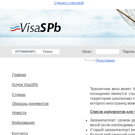
Сделать стартовой
Логин:
Пароль
Регистрация
Главная
Услуги VisaSPb
Транзитная виза может б
посещения является стр
Страны
территорию шенгенских го
которого иностранец мож
Образцы документов
Список документов для т
Новости
Загранпаспорт сроком д
Информация
визой (если необходима)
Старый загранпаспорт (ес
Контакты
Второй действующий загр