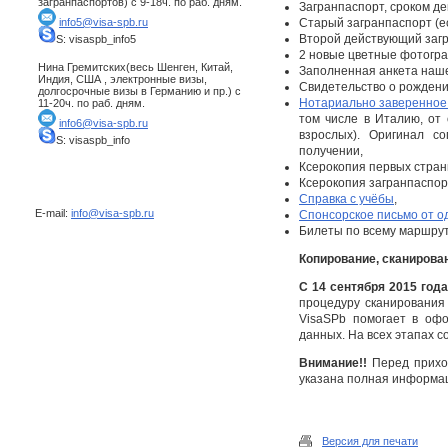
загранпаспортов) с 9-18ч. по раб. дням.
Загранпаспорт, сроком д
info5@visa-spb.ru
Старый загранпаспорт (ес
Второй действующий загр
S: visaspb_info5
2 новые цветные фотограф
Нина Гремитских(весь Шенген, Китай,
Заполненная анкета наше
Индия, США , электронные визы,
Свидетельство о рождении
долгосрочные визы в Германию и пр.) с
Нотариально заверенное
11-20ч. по раб. дням.
том числе в Италию, от
info6@visa-spb.ru
взрослых). Оригинал с
S: visaspb_info
получении,
Ксерокопия первых стран
Ксерокопия загранпаспорт
Справка с учёбы
,
E-mail:
info@visa-spb.ru
Спонсорское письмо от о
Билеты по всему маршруту
Копирование, сканирова
С 14 сентября 2015 год
процедуру сканирования
VisaSPb помогает в офо
данных. На всех этапах 
Внимание!!
Перед приход
указана полная информаци
Версия для печати