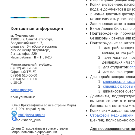
Копия внутреннего паспор
подаче документов в Виз
2 новые цветные фотогр
можно сделать у нас в оф
Заполненная анкета наше
Контактная информация
Билет / копия билета по 
Подтверждение прожива
м. Пушкинская
безвизовый режим) или к
190013, г. Санкт-Петербург,
Введенский канал -7,
Подтверждение занятост
справа от Витебского вокзала
для работающих
бизнес-центр "Фарватер",
оклада, стажа раб
2 этаж, офис 229
Часы работы: ПН-ПТ: 9-20
для частных пре
декларация или спр
Многоканальный тел/факс:
для студентов:
сп
8 (812) 418-26-26
Офисный TELE2:
для пенсионеров: 
8 (904) 518-60-00
Для неработающих пенси
8 (904) 519-60-00
спонсорское пись
с 10-19ч.
справка с работы
Карта проезда
финансовое обесп
Документы, подтвержда
Консультанты:
выписка со счета с печ
Юлия Кряжева(визы во все страны Мира)
банкомата с остатком + к
с 11-20ч. по раб. дням.
Копии виз + загранпаспо
info1@visa-spb.ru
Страховой медицинский
S: visaspb_yulia
Шенген), полис можно офо
Диана Старкова(визы во все страны
Для несовершеннолетних
Мира, помощь в оформлении