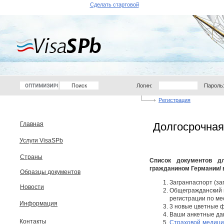
Сделать стартовой
Логин:
Пароль
Регистрация
Главная
Долгосрочная
Услуги VisaSPb
Страны
Список документов д
гражданином Германии/ 
Образцы документов
Загранпаспорт (за
Новости
Общегражданский 
регистрации по ме
Информация
3 новые цветные ф
Ваши анкетные да
Контакты
Страховой медици