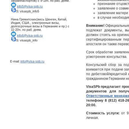
загранпаспортов) с 9-18ч. по раб. дням.
признание отцовст
info5@visa-spb.ru
заявление о совме
S: visaspb_info5
заявление матери 
в случае необходи
Нина Гремитских(весь Шенген, Китай,
Индия, США , электронные визы,
Внимание!
Официальные д
долгосрочные визы в Германию и пр.) с
11-20ч. по раб. дням.
подлежат документы, в
должен стоять на оригин
info6@visa-spb.ru
сертифицированным пер
S: visaspb_info
апостиля он также перев
Срок обработки заявлени
усмотрение консульства.
E-mail:
info@visa-spb.ru
Консульский сбор за по
взимается при подаче зая
по дебетовой/кредитной 
гражданином Германии не
VisaSPb предлагает пр
документов для получ
Ответственные менедже
телефону 8 (812) 418-2
20:00.
Стоимость услуги:
от 9
личная.