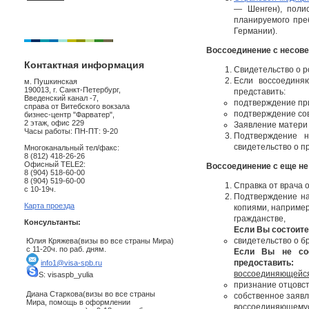
— Шенген), поли
планируемого пре
Германии).
Воссоединение с несов
Контактная информация
Свидетельство о р
Если воссоединя
м. Пушкинская
190013, г. Санкт-Петербург,
представить:
Введенский канал -7,
подтверждение при
справа от Витебского вокзала
подтверждение сов
бизнес-центр "Фарватер",
2 этаж, офис 229
Заявление матери 
Часы работы: ПН-ПТ: 9-20
Подтверждение н
свидетельство о п
Многоканальный тел/факс:
8 (812) 418-26-26
Офисный TELE2:
Воссоединение с еще н
8 (904) 518-60-00
8 (904) 519-60-00
Справка от врача 
с 10-19ч.
Подтверждение нал
Карта проезда
копиями, например
гражданстве,
Консультанты:
Если Вы состоите
свидетельство о бр
Юлия Кряжева(визы во все страны Мира)
с 11-20ч. по раб. дням.
Если Вы не сос
предоставить:
info1@visa-spb.ru
воссоединяющейся
S: visaspb_yulia
признание отцовст
Диана Старкова(визы во все страны
собственное заявл
Мира, помощь в оформлении
воссоединяющемус