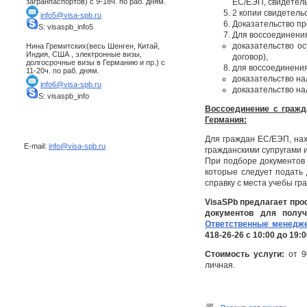
загранпаспортов) с 9-18ч. по раб. дням.
ЕС/ЕЭП, свидетель
2 копии свидетель
info5@visa-spb.ru
Доказательство пр
S: visaspb_info5
Для воссоединени
доказательство о
Нина Гремитских(весь Шенген, Китай,
Индия, США , электронные визы,
договор),
долгосрочные визы в Германию и пр.) с
для воссоединени
11-20ч. по раб. дням.
доказательство на
info6@visa-spb.ru
доказательство на
S: visaspb_info
Воссоединение с гражд
Германия:
Для граждан ЕС/ЕЭП, нах
E-mail:
info@visa-spb.ru
гражданскими супругами 
При подборе документов 
которые следует подать
справку с места учебы г
VisaSPb предлагает пр
документов для получ
Ответственные менедже
418-26-26 с 10:00 до 19:
Стоимость услуги:
от 9
личная.