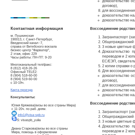
доказательство о
договор),
для воссоединени
доказательство на
доказательство на
Контактная информация
Воссоединение родствен
м. Пушкинская
Загранпаспорт (за
190013, г. Санкт-Петербург,
Общегражданский в
Введенский канал -7,
справа от Витебского вокзала
3 новые цветные ф
бизнес-центр "Фарватер",
Доказательство 
2 этаж, офис 229
переводом и 2 коп
Часы работы: ПН-ПТ: 9-20
ЕС/ЕЭП, свидетель
Многоканальный тел/факс:
2 копии справки о
8 (812) 418-26-26
Для воссоединени
Офисный TELE2:
8 (904) 518-60-00
доказательство о
8 (904) 519-60-00
договор),
с 10-19ч.
для воссоединени
Карта проезда
доказательство на
доказательство на
Консультанты:
Воссоединение родствен
Юлия Кряжева(визы во все страны Мира)
с 11-20ч. по раб. дням.
Загранпаспорт (за
info1@visa-spb.ru
Общегражданский в
S: visaspb_yulia
3 новые цветные ф
Доказательство 
Диана Старкова(визы во все страны
переводом и 2 коп
Мира, помощь в оформлении