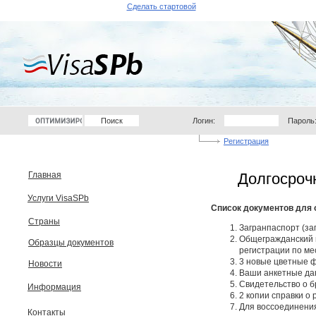
Сделать стартовой
Логин:
Пароль
Регистрация
Главная
Долгосроч
Услуги VisaSPb
Список документов для 
Страны
Загранпаспорт (за
Общегражданский 
Образцы документов
регистрации по ме
3 новые цветные ф
Новости
Ваши анкетные да
Свидетельство о б
Информация
2 копии справки о
Для воссоединени
Контакты