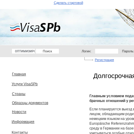
Сделать стартовой
Логин:
Пароль
Регистрация
Главная
Долгосрочна
Услуги VisaSPb
Страны
Главным условием подач
брачных отношений у ре
Образцы документов
Если планируется выезд 
Новости
лицом, обладающим родит
немецким языком на уро
Информация
Europäische Referenzrah
среду в Германии на базе
Контакты
учитываться особые отнош