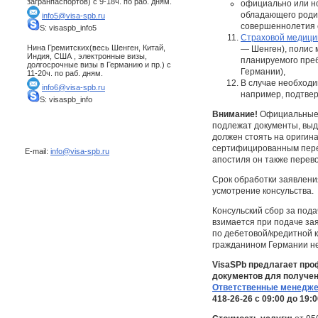
загранпаспортов) с 9-18ч. по раб. дням.
официально или но
обладающего роди
info5@visa-spb.ru
совершеннолетия с
S: visaspb_info5
Страховой медици
Нина Гремитских(весь Шенген, Китай,
— Шенген), полис 
Индия, США , электронные визы,
планируемого преб
долгосрочные визы в Германию и пр.) с
Германии),
11-20ч. по раб. дням.
В случае необходи
info6@visa-spb.ru
например, подтвер
S: visaspb_info
Внимание!
Официальные д
подлежат документы, выд
должен стоять на оригина
сертифицированным перев
E-mail:
info@visa-spb.ru
апостиля он также перев
Срок обработки заявления
усмотрение консульства.
Консульский сбор за пода
взимается при подаче зая
по дебетовой/кредитной 
гражданином Германии не
VisaSPb предлагает пр
документов для получени
Ответственные менедже
418-26-26 с 09:00 до 19: