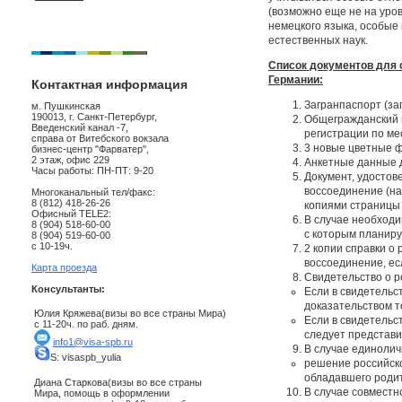
(возможно еще не на уро
немецкого языка, особые
естественных наук.
Список документов для 
Германии:
Контактная информация
Загранпаспорт (за
м. Пушкинская
190013, г. Санкт-Петербург,
Общегражданский п
Введенский канал -7,
регистрации по мес
справа от Витебского вокзала
3 новые цветные ф
бизнес-центр "Фарватер",
2 этаж, офис 229
Анкетные данные 
Часы работы: ПН-ПТ: 9-20
Документ, удостов
воссоединение (на
Многоканальный тел/факс:
8 (812) 418-26-26
копиями страницы
Офисный TELE2:
В случае необходи
8 (904) 518-60-00
с которым планиру
8 (904) 519-60-00
с 10-19ч.
2 копии справки о
воссоединение, ес
Карта проезда
Свидетельство о р
Консультанты:
Если в свидетельс
доказательством т
Юлия Кряжева(визы во все страны Мира)
Если в свидетельс
с 11-20ч. по раб. дням.
следует представи
info1@visa-spb.ru
В случае единолич
S: visaspb_yulia
решение российско
обладавшего родит
Диана Старкова(визы во все страны
В случае совместн
Мира, помощь в оформлении