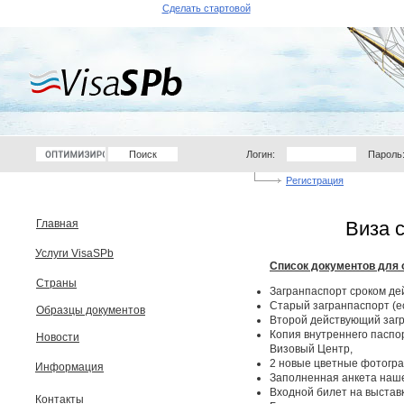
Сделать стартовой
Логин:
Пароль
Регистрация
Главная
Виза 
Услуги VisaSPb
Список документов для 
Страны
Загранпаспорт сроком де
Старый загранпаспорт (ес
Образцы документов
Второй действующий загр
Копия внутреннего паспор
Новости
Визовый Центр,
2 новые цветные фотограф
Информация
Заполненная анкета наше
Входной билет на выстав
Контакты