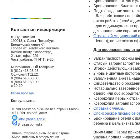
Бронирование отеля с у
Бронирование билетов в о
Подтверждение занятост
- Для работающих по найм
стажа работы (необходим
- для индивидуальных пр
Контактная информация
декларация или справка с
Страховой медицинский 
м. Пушкинская
190013, г. Санкт-Петербург,
Шенген), полис можно офо
Введенский канал -7,
справа от Витебского вокзала
Для несовершеннолетних
бизнес-центр "Фарватер",
2 этаж, офис 229
Загранпаспорт сроком де
Часы работы: ПН-ПТ: 9-20
Старый загранпаспорт (ес
Многоканальный тел/факс:
Второй действующий загр
8 (812) 418-26-26
2 новые цветные фотограф
Офисный TELE2:
8 (904) 518-60-00
Заполненная анкета наше
8 (904) 519-60-00
Свидетельство о рождении
с 10-19ч.
Нотариально заверенное
Карта проезда
одного или обоих родите
Ксерокопия первых стран
Консультанты:
Ксерокопия загранпаспорт
Справка с учёбы,
Юлия Кряжева(визы во все страны Мира)
с 11-20ч. по раб. дням.
Спонсорское письмо от о
Бронирование отеля с фа
info1@visa-spb.ru
ребенка и цель визита (
S: visaspb_yulia
Внимание!!
Перед приход
Диана Старкова(визы во все страны
Мира, помощь в оформлении
указана полная информаци