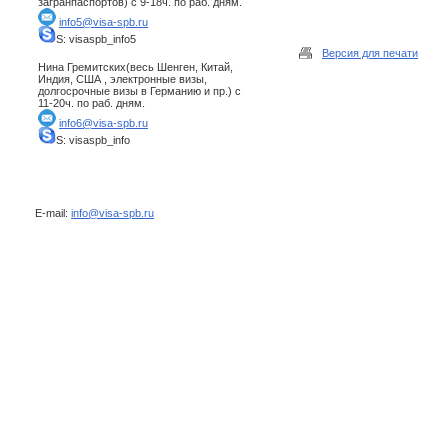
загранпаспортов) с 9-18ч. по раб. дням.
info5@visa-spb.ru
S: visaspb_info5
Версия для печати
Нина Гремитских(весь Шенген, Китай,
Индия, США , электронные визы,
долгосрочные визы в Германию и пр.) с
11-20ч. по раб. дням.
info6@visa-spb.ru
S: visaspb_info
E-mail:
info@visa-spb.ru