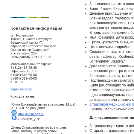
Заполненная анкета наше
Билет / копия билета или
Деловое приглашение
от 
бланке (адрес, телефон 
приглашающего лица + ак
Контактная информация
месяцев до подачи документ
В приглашении должна б
м. Пушкинская
Имя, фамилия, дата рожд
190013, г. Санкт-Петербург,
Сроки, кратность визы, к
Введенский канал -7,
справа от Витебского вокзала
Цель поездки подробно
бизнес-центр "Фарватер",
Сведения о том, кто покр
2 этаж, офис 229
des Einladers zur Kostenü
Часы работы: ПН-ПТ: 9-20
Schengener Staaten.“
Многоканальный тел/факс:
Доказательство экономич
8 (812) 418-26-26
налогового реестра или 
Офисный TELE2:
8 (904) 518-60-00
банковского счета, как м
8 (904) 519-60-00
Подтверждение занятост
с 10-19ч.
- Для работающих по найм
Карта проезда
стажа работы (также нео
- для индивидуальных пр
Консультанты:
декларация или справка с
Страховой медицинский 
Юлия Кряжева(визы во все страны Мира)
с 11-20ч. по раб. дням.
Шенген), полис можно офо
info1@visa-spb.ru
Для несовершеннолетних
S: visaspb_yulia
Загранпаспорт сроком де
Диана Старкова(визы во все страны
Старый загранпаспорт (ес
Мира, помощь в оформлении