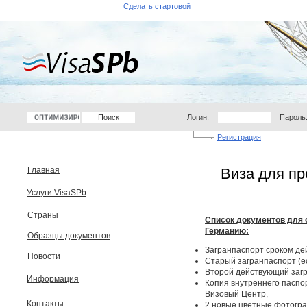
Сделать стартовой
Логин:
Пароль
Регистрация
Главная
Виза для п
Услуги VisaSPb
Страны
Список документов для 
Германию:
Образцы документов
Загранпаспорт сроком де
Новости
Старый загранпаспорт (ес
Второй действующий загр
Информация
Копия внутреннего паспор
Визовый Центр,
Контакты
2 новые цветные фотограф