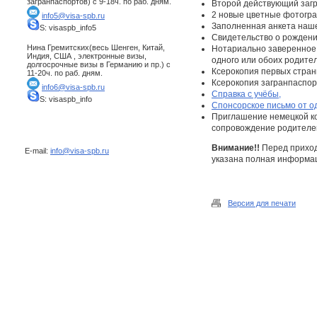
загранпаспортов) с 9-18ч. по раб. дням.
Второй действующий загр
2 новые цветные фотограф
info5@visa-spb.ru
Заполненная анкета наше
S: visaspb_info5
Свидетельство о рождении
Нина Гремитских(весь Шенген, Китай,
Нотариально заверенное
Индия, США , электронные визы,
одного или обоих родите
долгосрочные визы в Германию и пр.) с
Ксерокопия первых стран
11-20ч. по раб. дням.
Ксерокопия загранпаспорт
info6@visa-spb.ru
Справка с учёбы,
S: visaspb_info
Спонсорское письмо от о
Приглашение немецкой ко
сопровождение родителе
Внимание!!
Перед приход
E-mail:
info@visa-spb.ru
указана полная информаци
Версия для печати