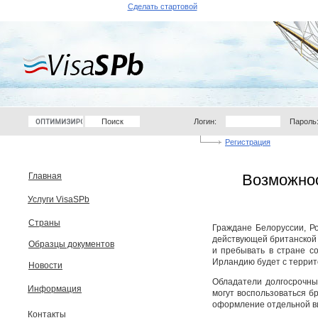
Сделать стартовой
Логин:
Пароль
Регистрация
Главная
Возможнос
Услуги VisaSPb
Страны
Граждане Белоруссии, Ро
действующей британской в
Образцы документов
и пребывать в стране со
Ирландию будет с террит
Новости
Обладатели долгосрочных
Информация
могут воспользоваться б
оформление отдельной в
Контакты