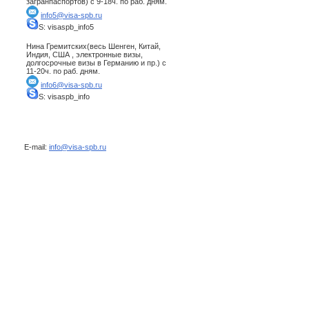
загранпаспортов) с 9-18ч. по раб. дням.
info5@visa-spb.ru
S: visaspb_info5
Нина Гремитских(весь Шенген, Китай,
Индия, США , электронные визы,
долгосрочные визы в Германию и пр.) с
11-20ч. по раб. дням.
info6@visa-spb.ru
S: visaspb_info
E-mail:
info@visa-spb.ru