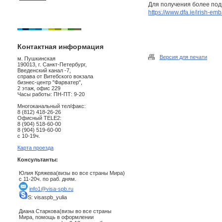
Для получения более под
https://www.dfa.ie/irish-emb
Контактная информация
Версия для печати
м. Пушкинская
190013, г. Санкт-Петербург,
Введенский канал -7,
справа от Витебского вокзала
бизнес-центр "Фарватер",
2 этаж, офис 229
Часы работы: ПН-ПТ: 9-20
Многоканальный тел/факс:
8 (812) 418-26-26
Офисный TELE2:
8 (904) 518-60-00
8 (904) 519-60-00
с 10-19ч.
Карта проезда
Консультанты:
Юлия Кряжева(визы во все страны Мира)
с 11-20ч. по раб. дням.
info1@visa-spb.ru
S: visaspb_yulia
Диана Старкова(визы во все страны
Мира, помощь в оформлении