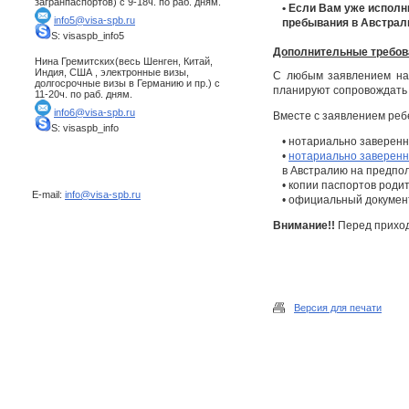
загранпаспортов) с 9-18ч. по раб. дням.
• Если Вам уже исполн
info5@visa-spb.ru
пребывания в Австрал
S: visaspb_info5
Дополнительные требов
Нина Гремитских(весь Шенген, Китай,
Индия, США , электронные визы,
С любым заявлением на 
долгосрочные визы в Германию и пр.) с
планируют сопровождать 
11-20ч. по раб. дням.
info6@visa-spb.ru
Вместе с заявлением ре
S: visaspb_info
• нотариально заверенн
•
нотариально заверен
в Австралию на предпол
• копии паспортов роди
E-mail:
info@visa-spb.ru
• официальный документ
Внимание!!
Перед приход
Версия для печати