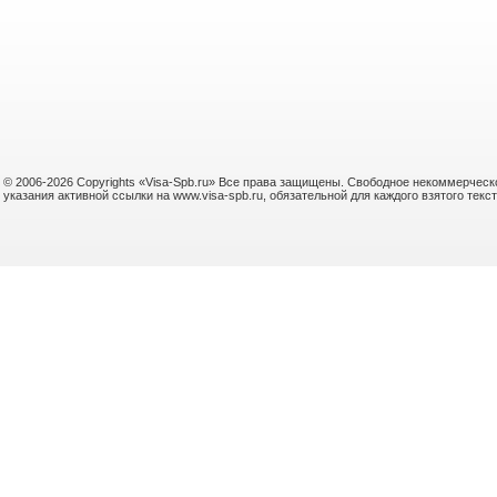
© 2006-2026 Copyrights «Visa-Spb.ru» Все права защищены. Свободное некоммерческо
указания активной ссылки на www.visa-spb.ru, обязательной для каждого взятого те