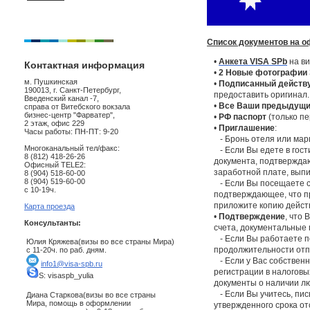
Список документов на о
•
Анкета VISA SPb
на ви
Контактная информация
•
2 Новые фотографии
м. Пушкинская
•
Подписанный действ
190013, г. Санкт-Петербург,
предоставить оригинал.
Введенский канал -7,
•
Все Ваши предыдущи
справа от Витебского вокзала
бизнес-центр "Фарватер",
•
РФ паспорт
(только пе
2 этаж, офис 229
•
Приглашение
:
Часы работы: ПН-ПТ: 9-20
- Бронь отеля или мар
Многоканальный тел/факс:
- Если Вы едете в гост
8 (812) 418-26-26
документа, подтвержда
Офисный TELE2:
заработной плате, выпи
8 (904) 518-60-00
8 (904) 519-60-00
- Если Вы посещаете ст
с 10-19ч.
подтверждающее, что п
приложите копию дейст
Карта проезда
•
Подтверждение
, что
Консультанты:
счета, документальные
- Если Вы работаете п
Юлия Кряжева(визы во все страны Мира)
продолжительности отп
с 11-20ч. по раб. дням.
- Если у Вас собственн
info1@visa-spb.ru
регистрации в налоговы
S: visaspb_yulia
документы о наличии л
- Если Вы учитесь, пис
Диана Старкова(визы во все страны
Мира, помощь в оформлении
утвержденного срока от