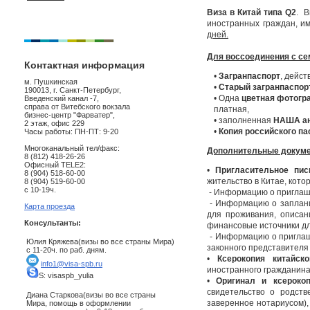
Виза в Китай типа
Q2
. В
иностранных граждан, и
дней.
Для воссоединения с с
Контактная информация
•
Загранпаспорт
, дейс
м. Пушкинская
•
Старый загранпаспор
190013, г. Санкт-Петербург,
• Одна
цветная фотогр
Введенский канал -7,
справа от Витебского вокзала
платная,
бизнес-центр "Фарватер",
• заполненная
НАША ан
2 этаж, офис 229
•
Копия российского па
Часы работы: ПН-ПТ: 9-20
Многоканальный тел/факс:
Дополнительные докуме
8 (812) 418-26-26
Офисный TELE2:
•
Пригласительное пис
8 (904) 518-60-00
жительство в Китае, кото
8 (904) 519-60-00
с 10-19ч.
- Информацию о приглашае
- Информацию о запланир
Карта проезда
для проживания, описа
Консультанты:
финансовые источники дл
- Информацию о приглаш
Юлия Кряжева(визы во все страны Мира)
законного представителя
с 11-20ч. по раб. дням.
•
Ксерокопия китайск
info1@visa-spb.ru
иностранного гражданина 
S: visaspb_yulia
•
Оригинал и ксероко
свидетельство о родств
Диана Старкова(визы во все страны
заверенное нотариусом)
Мира, помощь в оформлении