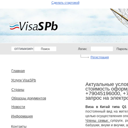
Сделать стартовой
Логин:
Пароль
Регистрация
Главная
Услуги VisaSPb
Актуальные услов
стоимость оформ
Страны
+79045196000, +
запрос на электр
Образцы документов
Новости
Виза в Китай типа Q1
постоянный вид на жител
целью осуществления опе
Информация
Члены семьи:
супруги, 
бабушки, внуки и внучки,
Контакты