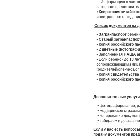
- Информацию о частно
законного представител
•
Ксерокопия китайског
иностранного гражданин
Список документов на д
•
Загранпаспорт
ребенк
•
Старый загранпаспор
•
Копия российского па
• 2
цветные фотографи
• Заполненная
НАША а
• Если ребенок до 18 ле
сопровождающими лица
(родителей/опекунов/оп
•
Копия свидетельства 
•
Копия российского па
Дополнительные услуги 
• фотографирование, ра
• медицинское страхов
• копирование документ
• забираем и доставляе
Е
сли у вас есть вопрос
подачу документов пред