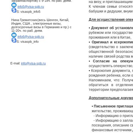
загранпаспортов) с 9-18ч. по раб. дням.
на визу, и приглашающим
К членам семьи относятс
info5@visa-spb.ru
бабушки и дедушки, внуки 
S: visaspb_info5
Для осуществления опе
Нина Гремитских(весь Шенген, Китай,
Индия, США , электронные визы,
долгосрочные визы в Германию и пр.) с
•
Документ об установл
11-20ч. по раб. дням.
рубежом или государств
info6@visa-spb.ru
проживания или в Китае,
S: visaspb_info
•
Оригинал и ксерокопия
(свидетельство о заключ
общественной безопасно
наличие связей родства 
•
Согласие на опекун
E-mail:
info@visa-spb.ru
осуществлять опекунство,
• Ксерокопия документа
рождения ребенка, если 
Напоминаем, что: Полу
обратиться в отделени
территории предполагаем
Дополнительные докуме
•
Письменное приглаш
жительство, проживающе
- Информацию о приглаш
- Информацию о заплан
посещения, описание с
финансовые источники 